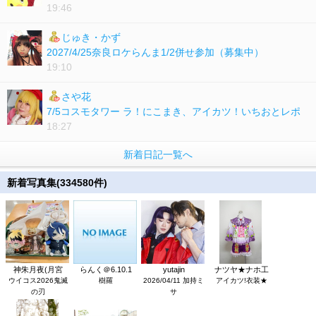
19:46
じゅき・かず
2027/4/25奈良ロケらんま1/2併せ参加（募集中）
19:10
さや花
7/5コスモタワー ラ！にこまき、アイカツ！いちおとレポ
18:27
新着日記一覧へ
新着写真集(334580件)
神朱月夜(月宮
らんく＠6.10.1
yutajin
ナツヤ★ナホ工
ウイコス2026鬼滅
樹羅
2026/04/11 加持ミ
アイカツ!衣装★
の刃
サ