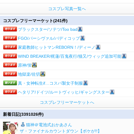
コスプレ写真一覧へ
コスプレフリーマーケット(241件)
ブラックスター/ソテツ/Too bad
FGO/パーシヴァル/バディコップ
家庭教師ヒットマンREBORN！/ディーノ
WIND BREAKER/梶蓮/百鬼夜行/猫又/ウィッグ追加可能
原神/蛍
地獄楽/佐切
真・女神転生if…コスパ製女子制服
ヘタリア/ドイツ/ルートヴィッヒ/ギャングスター
コスプレフリーマーケットへ
新着日記(3391026件)
猫神＠電池式おかあさん
ザ・ファイナルカウントダウン【ボケが!!】