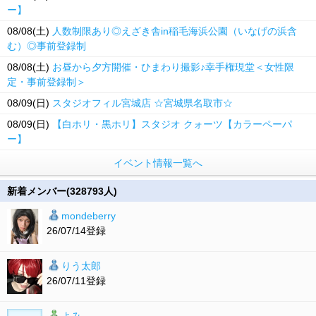
ー】
08/08(土)
人数制限あり◎えざき舎in稲毛海浜公園（いなげの浜含
む）◎事前登録制
08/08(土)
お昼から夕方開催・ひまわり撮影♪幸手権現堂＜女性限
定・事前登録制＞
08/09(日)
スタジオフィル宮城店 ☆宮城県名取市☆
08/09(日)
【白ホリ・黒ホリ】スタジオ クォーツ【カラーペーパ
ー】
イベント情報一覧へ
新着メンバー(328793人)
mondeberry
26/07/14登録
りう太郎
26/07/11登録