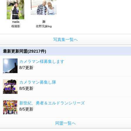
nada
舞
桜撮影
佐野兄妹log
写真集一覧へ
最新更新同盟(29217件)
カメラマン様募集します
8/7更新
カメラマン募集し隊
8/5更新
新世紀、勇者＆エルドランシリーズ
8/5更新
同盟一覧へ