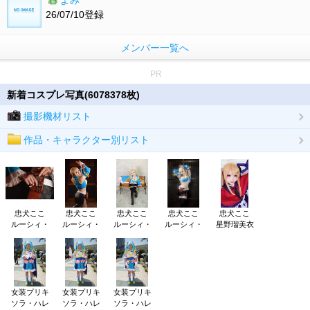
よみ
26/07/10登録
メンバー一覧へ
PR
新着コスプレ写真(6078378枚)
撮影機材リスト
作品・キャラクター別リスト
忠犬ここ
忠犬ここ
忠犬ここ
忠犬ここ
忠犬ここ
ルーシィ・
ルーシィ・
ルーシィ・
ルーシィ・
星野瑠美衣
女装プリキ
女装プリキ
女装プリキ
ソラ・ハレ
ソラ・ハレ
ソラ・ハレ