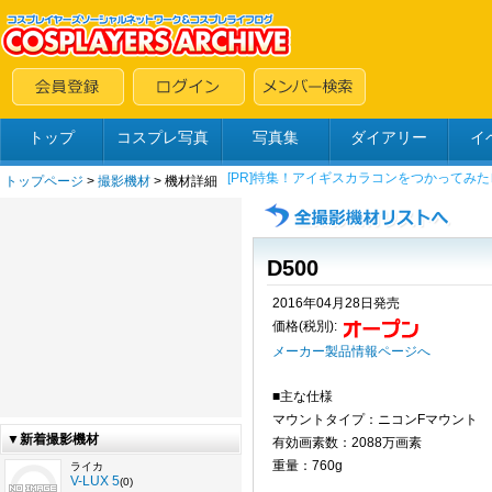
トップ
コスプレ写真
写真集
ダイアリー
イ
トップページ
>
撮影機材
> 機材詳細
D500
2016年04月28日発売
価格(税別):
メーカー製品情報ページへ
■主な仕様
マウントタイプ：ニコンFマウント
▼新着撮影機材
有効画素数：2088万画素
重量：760g
ライカ
V-LUX 5
(0)