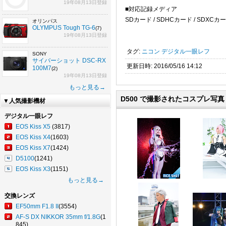
19年08月13日登録
■対応記録メディア
SDカード / SDHCカード / SDXCカ
オリンパス
OLYMPUS Tough TG-6
(7)
19年08月13日登録
タグ:
ニコン
デジタル一眼レフ
SONY
サイバーショット DSC-RX
更新日時: 2016/05/16 14:12
100M7
(2)
19年08月13日登録
もっと見る→
D500 で撮影されたコスプレ写真
▼人気撮影機材
デジタル一眼レフ
EOS Kiss X5
(3817)
EOS Kiss X4
(1603)
EOS Kiss X7
(1424)
D5100
(1241)
EOS Kiss X3
(1151)
もっと見る→
交換レンズ
EF50mm F1.8 II
(3554)
AF-S DX NIKKOR 35mm f/1.8G
(1
845)