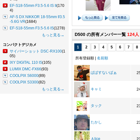
EF-S18-55mm F3.5-5.6 IS II
(170
4)
AF-S DX NIKKOR 18-55mm f/3.5
-5.6G VR
(1684)
EF-S18-55mm F3.5-5.6 IS
(1278)
D500 の所有メンバー一覧
124人
もっと見る→
コンパクトデジカメ
1
2
3
4
5
6
7
8
サイバーショット DSC-RX100
(1
05)
所有登録順 |
名前順
IXY DIGITAL 110 IS
(105)
LUMIX DMC-FX66
(93)
ぱぱすないぱぁ
2
COOLPIX S6000
(89)
COOLPIX S3300
(82)
もっと見る→
キャミ
2
タック
2
たかし
2
Ａlice
2