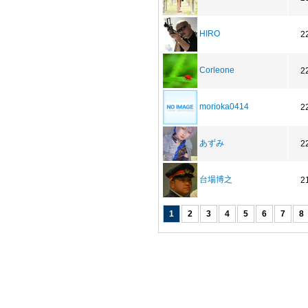
HIRO
2
Corleone
2
morioka0414
2
あずみ
2
台場博之
2
1
2
3
4
5
6
7
8