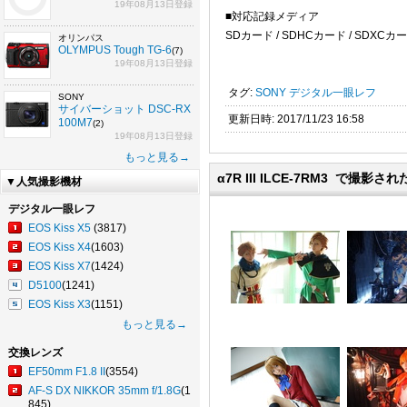
19年08月13日登録
■対応記録メディア
SDカード / SDHCカード / SDXCカ
オリンパス
OLYMPUS Tough TG-6
(7)
19年08月13日登録
タグ:
SONY
デジタル一眼レフ
SONY
サイバーショット DSC-RX
更新日時: 2017/11/23 16:58
100M7
(2)
19年08月13日登録
もっと見る→
α7R III ILCE-7RM3 で撮影
▼人気撮影機材
デジタル一眼レフ
EOS Kiss X5
(3817)
EOS Kiss X4
(1603)
EOS Kiss X7
(1424)
D5100
(1241)
EOS Kiss X3
(1151)
もっと見る→
交換レンズ
EF50mm F1.8 II
(3554)
AF-S DX NIKKOR 35mm f/1.8G
(1
845)