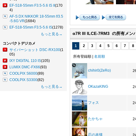
EF-S18-55mm F3.5-5.6 IS II
(170
4)
AF-S DX NIKKOR 18-55mm f/3.5
-5.6G VR
(1684)
EF-S18-55mm F3.5-5.6 IS
(1278)
α7R III ILCE-7RM3 の所有メ
もっと見る→
コンパクトデジカメ
1
2
3
4
5
6
7
8
サイバーショット DSC-RX100
(1
05)
所有登録順 |
名前順
IXY DIGITAL 110 IS
(105)
LUMIX DMC-FX66
(93)
chihir0(ZeRo)
2
COOLPIX S6000
(89)
COOLPIX S3300
(82)
もっと見る→
OKazaKING
2
フォス
2
たかちゃ
2
忍の本懐
2