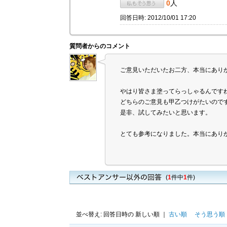
0
人
回答日時: 2012/10/01 17:20
質問者からのコメント
ご意見いただいたお二方、本当にあり
やはり皆さま塗ってらっしゃるんです
どちらのご意見も甲乙つけがたいので
是非、試してみたいと思います。
とても参考になりました。本当にあり
(
1
件中
1
件)
並べ替え: 回答日時の 新しい順 ｜
古い順
そう思う順