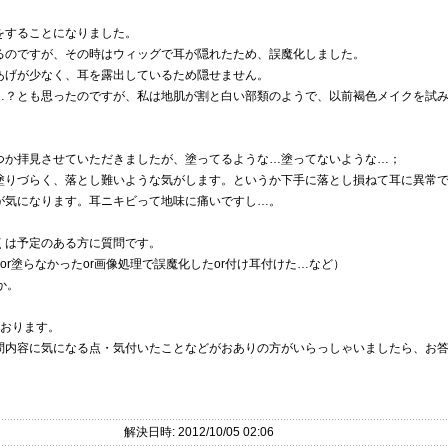
をすることになりました。
るのですが、その時はウィッグで耳が隠れたため、誤魔化しました。
あげが少なく、耳を露出しているため隠せません。
…？とも思ったのですが、私は地肌が割と白い部類のようで、以前褐色メイクを試
つか拝見させていただきましたが、塗ってるような…塗ってないような…；
塗りづらく、落とし難いような気がします。というか下手に落とし損ねて耳に異常
が気になります。耳ニキビって地味に痛いですし…。
くは予定のある方に質問です。
r塗らなかったor画像処理で誤魔化したor付け耳付けた…など）
か。
ております。
問内容に気になる点・気付いたことなどがおありの方がいらっしゃいましたら、お
解決日時: 2012/10/05 02:06