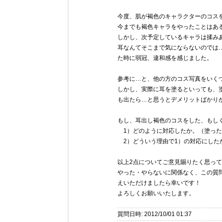
今度、肌が褐色のキャラクターのコス
今までも褐色キャラをやったことはあ
しかし、次予定しているキャラは揉み
耳なんてそこまで気にならないのでは
た時に弱冠、違和感を感じました。
参考に…と、他の方のコス写真をいく
しかし、実際に耳を塗るといっても、
も出たら…と思うとデメリットばかり
もし、耳出し褐色のコスをした、もし
1）どのように対応したか。（塗ったo
2）どういう理由で1）の対応にした
以上2点についてご意見賜りたく思っ
やった・やらないに関係なく、この質
えいただけましたら幸いです！
よろしくお願いいたします。
質問日時: 2012/10/01 01:37