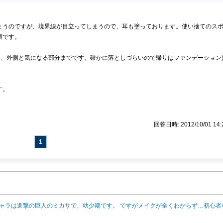
まうのですが、境界線が目立ってしまうので、耳も塗っております。使い捨てのス
領です。
し、外側と気になる部分までです。確かに落としづらいので帰りはファンデーション
す。
回答日時: 2012/10/01 14:
1
ャラは進撃の巨人のミカサで、幼少期です。 ですがメイクが全くわからず…初心者