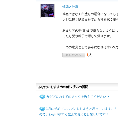
砕護ノ麻燈
褐色ではなく白塗りの場合になってし
ンジに軽く馴染ませてから耳を拭く要
あまり耳の中(奥)まで塗らないように
ったり髪や帽子で隠して帰ります。
一つの意見として参考になれば幸いで
1
人
あなたにおすすめの解決済みの質問
カゲプロのキドのメイクを教えてください‥
1月に始めてコスプレをしようと思っています。キ
ので、わかりやすく教えて貰えると嬉しいです！