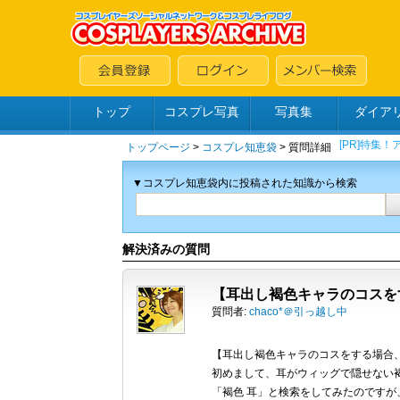
トップ
コスプレ写真
写真集
ダイア
トップページ
>
コスプレ知恵袋
> 質問詳細
▼コスプレ知恵袋内に投稿された知識から検索
解決済みの質問
【耳出し褐色キャラのコスを
質問者:
chaco*＠引っ越し中
【耳出し褐色キャラのコスをする場合
初めまして、耳がウィッグで隠せない
「褐色 耳」と検索をしてみたのです