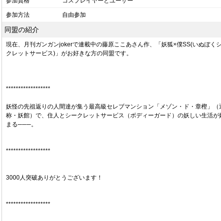
参加資格
コスプレイヤーとユーザー
参加方法
自由参加
同盟の紹介
現在、月刊ガンガンjokerで連載中の藤原ここあさん作、「妖狐×僕SS(いぬぼく
クレットサービス)」がお好きな方の同盟です。
******************
妖怪の先祖返りの人間達が集う最高級セレブマンション「メゾン・ド・章樫」（
称・妖館）で、住人とシークレットサービス（ボディーガード）の妖しい生活が
まる───。
******************
3000人突破ありがとうございます！
******************