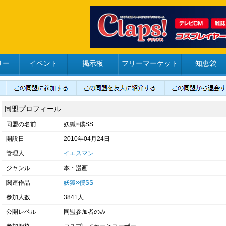
リー
イベント
掲示板
フリーマーケット
知恵袋
同盟プロフィール
同盟の名前
妖狐×僕SS
開設日
2010年04月24日
管理人
イエスマン
ジャンル
本・漫画
関連作品
妖狐×僕SS
参加人数
3841人
公開レベル
同盟参加者のみ