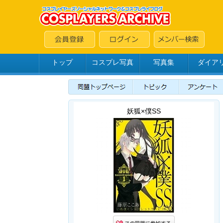
トップ
コスプレ写真
写真集
ダイア
妖狐×僕SS