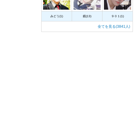
みどう(1)
鏡(13)
９０１(1)
全てを見る(3841人)