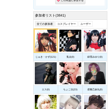
参加者リスト(3841)
全ての参加者
コスプレイヤー
ユーザー
じゅき・かず(121)
兎ゑ(0)
緑雪みゆり(0)
エス(0)
ちょこ汰(23)
砦雅乙妹丸(0)