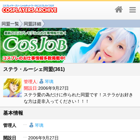
同盟一覧
同盟詳細
ステラ・ルーシェ同盟(361)
管理人:
琴璃
開設日:
2006年9月27日
ステラ愛の為だけに作られた同盟です！ステラがお好き
な方は是非入ってください！！！
基本情報
管理人
琴璃
開設日
2006年9月27日