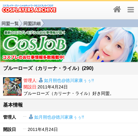
同盟一覧
同盟詳細
ブルーローズ（カリーナ・ライル）(290)
管理人:
如月朔也@徳川家康ぅぅ!!
開設日:
2011年4月24日
ブルーローズ（カリーナ・ライル）好き同盟。
基本情報
管理人
如月朔也@徳川家康ぅぅ!!
開設日
2011年4月24日