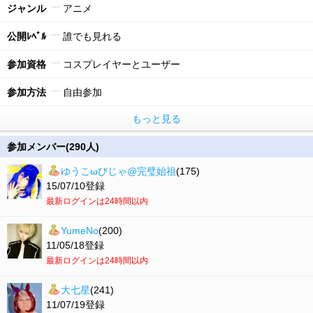
ジャンル
アニメ
公開ﾚﾍﾞﾙ
誰でも見れる
参加資格
コスプレイヤーとユーザー
参加方法
自由参加
もっと見る
参加メンバー(290人)
ゆうこωびじゃ@完璧始祖
(175)
15/07/10登録
最新ログインは24時間以内
YumeNo
(200)
11/05/18登録
最新ログインは24時間以内
大七星
(241)
11/07/19登録