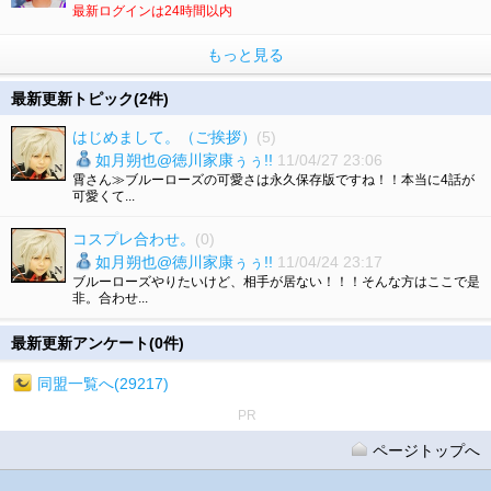
最新ログインは24時間以内
もっと見る
最新更新トピック(2件)
はじめまして。（ご挨拶）
(5)
如月朔也@徳川家康ぅぅ!!
11/04/27 23:06
霄さん≫ブルーローズの可愛さは永久保存版ですね！！本当に4話が
可愛くて...
コスプレ合わせ。
(0)
如月朔也@徳川家康ぅぅ!!
11/04/24 23:17
ブルーローズやりたいけど、相手が居ない！！！そんな方はここで是
非。合わせ...
最新更新アンケート(0件)
同盟一覧へ(29217)
PR
ページトップへ