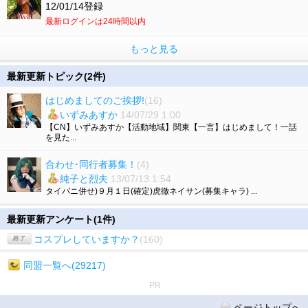
12/01/14登録
最新ログインは24時間以内
もっと見る
最新更新トピック(2件)
はじめましてのご挨拶!
(16)
いずみあすか
14/07/29 1:00
【CN】いずみあすか【活動地域】関東【一言】はじめまして！一話
を見た...
合わせ･同行者募集！
(4)
純子と烈夫
13/07/13 1:54
タイバニ併せ)９月１日(確定)虎徹ネイサン(募集キャラ) ...
最新更新アンケート(1件)
コスプレしていますか？
(160)
同盟一覧へ(29217)
PR
ページトップへ