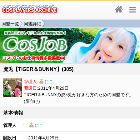
同盟一覧
同盟詳細
虎兎【TIGER＆BUNNY】(305)
管理人:
にこ
開設日:
2011年4月29日
TIGER＆BUNNYの虎×兎が好きな方のための同盟です。
(腐向け)
基本情報
管理人
にこ
開設日
2011年4月29日