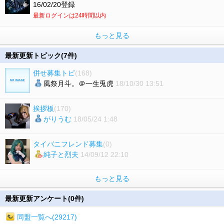
16/02/20登録
最新ログインは24時間以内
もっと見る
最新更新トピック(7件)
併せ募集トピ
(168)
風祭月斗。＠一生兎虎
18/10/30 13:51
挨拶板
(170)
がりうむ
18/05/24 1:48
タイバニフレンド募集
(0)
純子と烈夫
14/09/12 22:10
もっと見る
最新更新アンケート(0件)
同盟一覧へ(29217)