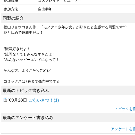
参加資格
コスプレイヤーとユーザー
参加方法
自由参加
同盟の紹介
福山リョウコさん作、「モノクロ少年少女」が好きだと主張する同盟です^^
花とゆめで連載中だよ！
*獣耳好きだよ！
*獣耳なくてもみんなすきだよ！
*みんなハッピーエンドになって！
そんな方、ようこそ＼(^o^)／
コミックスは7巻まで発売中です☆
最新のトピック書き込み
09月28日
ごあいさつ！(1)
トピックを
最新のアンケート書き込み
アンケートを