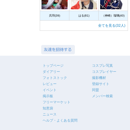
呉羽(39)
はる(81)
（神崎）瑠璃(40)
全てを見る(32人)
トップページ
コスプレ写真
ダイアリー
コスプレイヤー
フォトストック
撮影機材
レビュー
登録サイト
イベント
同盟
掲示板
メンバー検索
フリーマーケット
知恵袋
ニュース
ヘルプ・よくある質問