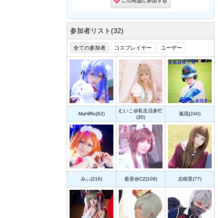
参加者リスト(32)
全ての参加者
コスプレイヤー
ユーザー
むいこ@私生活多忙
MaHiRo(62)
嵐琉(240)
(30)
みぃ(216)
藍音@CZ(109)
志桜里(77)