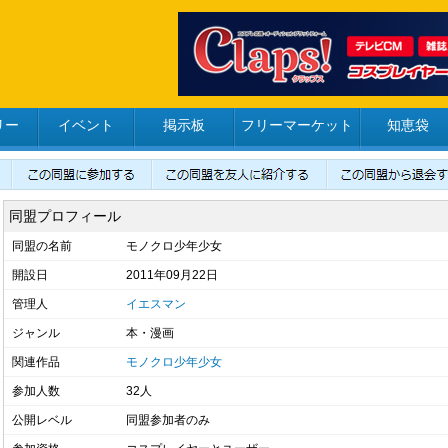
リー
イベント
掲示板
フリーマーケット
知恵袋
同盟プロフィール
同盟の名前
モノクロ少年少女
開設日
2011年09月22日
管理人
イエスマン
ジャンル
本・漫画
関連作品
モノクロ少年少女
参加人数
32人
公開レベル
同盟参加者のみ