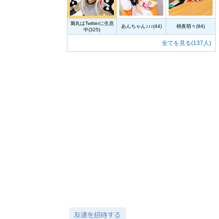
鴉丸はTwitterに生息
あんちゃん♪♪♪(44)
桃夜萌々(94)
中(325)
全てを見る(137人)