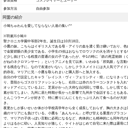
参加資格
コスプレイヤーとユーザー
参加方法
自由参加
同盟の紹介
小鳩ちゅわんを愛してならない人達の集い^^
※羽瀬川小鳩※
聖クロニカ学園中等部2年生。誕生日は10月18日。
小鷹の妹。こちらはイギリス人である母・アイリの血を濃く受け継いでおり、色
で金髪碧眼の美少女である。小学生の頃はおならでロウソクの火を消そうとする
ど少し抜けている程度の普通の女の子であったが、中1の時に「鉄の死霊術師（
がねのネクロマンサー）」というアニメを見て以来、いわゆる「邪気眼」な言動
する残念な子に。なので友達がいない。しかしクラスメイトには大人気でアイド
的存在。マリアに兄・小鷹を取られまいと隣人部へと加入する。
自分の中で設定したキャラ「レイシス・ヴィ・フェリシティ・煌」になりきって
り、普段からゴスロリファッションをし、右目には赤のカラーコンタクトを入れ
オッドアイにしている上に、芝居がかった大仰な台詞回しで喋る。しかし慌てる
素が出てしまい、九州に居た時期が長かった影響で九州弁で会話することもある
とんこつラーメンが好きで、特に擦りにんにくをたっぷり入れて食べるのが大好
き。
夜更かしが多いせいか体が小学校高学年から全く成長しておらず、胸の大きさは1
歳のマリアにも負けている。小鷹を「あんちゃん」と呼び甘える重度のブラコン
で、マリアの子供っぽい言動に必死になるなど、肉体的にも精神的にも同年代の
よりはるかに幼い。人見知りが激しく、ケイトがはじめて自宅に来た際は露骨に