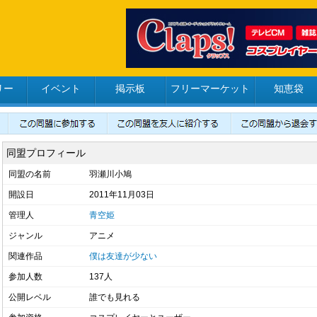
リー
イベント
掲示板
フリーマーケット
知恵袋
同盟プロフィール
同盟の名前
羽瀬川小鳩
開設日
2011年11月03日
管理人
青空姫
ジャンル
アニメ
関連作品
僕は友達が少ない
参加人数
137人
公開レベル
誰でも見れる