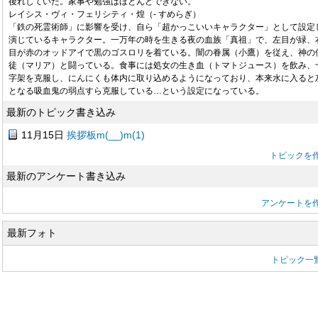
後れしていた。家事や勉強はほとんどできない。
レイシス・ヴィ・フェリシティ・煌（- すめらぎ）
「鉄の死霊術師」に影響を受け、自ら「超かっこいいキャラクター」として設定
演じているキャラクター。一万年の時を生きる夜の血族「真祖」で、左目が緑、
目が赤のオッドアイで黒のゴスロリを着ている。闇の眷属（小鷹）を従え、神の
徒（マリア）と闘っている。食事には処女の生き血（トマトジュース）を飲み、
字架を克服し、にんにくも体内に取り込めるようになっており、本来水に入ると
となる吸血鬼の弱点すら克服している…という設定になっている。
最新のトピック書き込み
11月15日
挨拶板m(__)m(1)
トピックを
最新のアンケート書き込み
アンケートを
最新フォト
トピック一