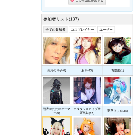
参加者リスト(137)
全ての参加者
コスプレイヤー
ユーザー
高尾のり子(0)
あき(43)
青空姫(1)
朔夜＠ただのゲーマ
ホリタツ＠カイブ放
夢乃りぃる(34)
ー(5)
置気味(65)