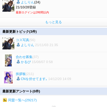
よしりん
(24)
21/10/28登録
最新ログインは2時間以内
もっと見る
最新更新トピック(3件)
コス写真
(56)
よしりん
21/11/03 21:35
合わせ募集
(37)
かるび
15/08/07 0:58
挨拶板
(211)
CNを伏せてます｡
14/12/20 14:09
最新更新アンケート(0件)
同盟一覧へ(29217)