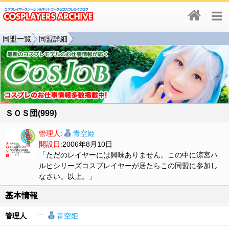
同盟一覧
同盟詳細
ＳＯＳ団(999)
管理人:
青空姫
開設日:
2006年8月10日
「ただのレイヤーには興味ありません。この中に涼宮ハ
ルヒシリーズコスプレイヤーが居たらこの同盟に参加し
なさい。以上。」
基本情報
管理人
青空姫