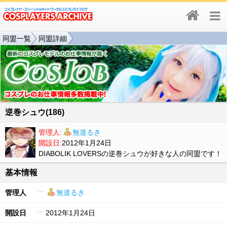
同盟一覧
同盟詳細
逆巻シュウ(186)
管理人:
無道るき
開設日:
2012年1月24日
DIABOLIK LOVERSの逆巻シュウが好きな人の同盟です！
基本情報
管理人
無道るき
開設日
2012年1月24日