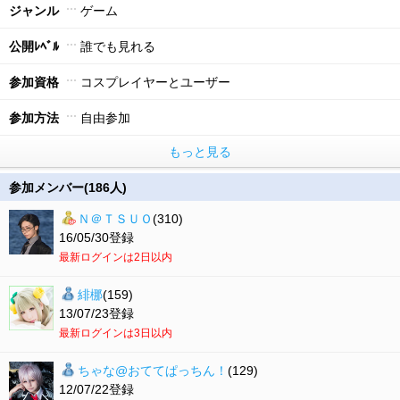
ジャンル
ゲーム
公開ﾚﾍﾞﾙ
誰でも見れる
参加資格
コスプレイヤーとユーザー
参加方法
自由参加
もっと見る
参加メンバー(186人)
Ｎ＠ＴＳＵＯ
(310)
16/05/30登録
最新ログインは2日以内
緋梛
(159)
13/07/23登録
最新ログインは3日以内
ちゃな@おててぱっちん！
(129)
12/07/22登録