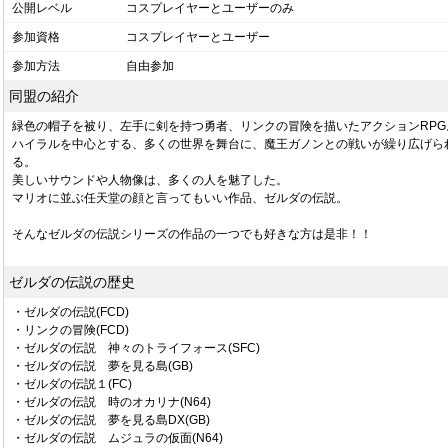
公開レベル
コスプレイヤーとユーザーのみ
参加資格
コスプレイヤーとユーザー
参加方法
自由参加
同盟の紹介
緑色の帽子を被り、左手に剣を持つ勇者、リンクの冒険を描いたアクションRPG
ハイラルを中心とする、多くの世界を舞台に、魔王ガノンとの戦いが繰り広げら
る。
美しいサウンドや人物像は、多くの人を魅了した。
マリオに並ぶ任天堂の顔と言ってもいい作品、ゼルダの伝説。
そんなゼルダの伝説シリーズの作品の一つでも好きな方は是非！！
ゼルダの伝説の歴史
・ゼルダの伝説(FCD)
・リンクの冒険(FCD)
・ゼルダの伝説 神々のトライフォース(SFC)
・ゼルダの伝説 夢を見る島(GB)
・ゼルダの伝説１(FC)
・ゼルダの伝説 時のオカリナ(N64)
・ゼルダの伝説 夢を見る島DX(GB)
・ゼルダの伝説 ムジュラの仮面(N64)