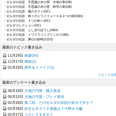
・ゼルダの伝説 不思議の木の実 大地の章(GB)
・ゼルダの伝説 不思議の木の実 時空の章(GB)
・ゼルダの伝説 風のタクト(GC)
・ゼルダの伝説 神々のトライフォース＆４つの剣(GBA)
・ゼルダの伝説 ４つの剣＋(GC)
・ゼルダコレクション(GC)
・ゼルダの伝説 ふしぎのぼうし(GBA)
・ゼルダの伝説 トワイライトプリンセス(Wii)
・ゼルダの伝説 夢幻の砂時計(DS)
最新のトピック書き込み
11月29日
挨拶(54)
11月17日
雑談(2)
01月29日
新作＆リメイク(1)
トピックを
最新のアンケート書き込み
06月18日
大地の汽笛・購入状況
05月22日
大地の汽笛・プレイ状況
02月28日
第二回：どのゼルダの伝説が好きですか？
02月28日
好きなオカリナ楽曲は？※時オカ編
02月27日
コスしてますか？