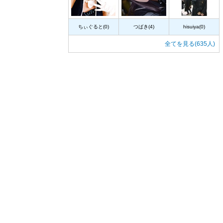
ちぃぐると(0)
つばき(4)
hisuiya(0)
全てを見る(635人)