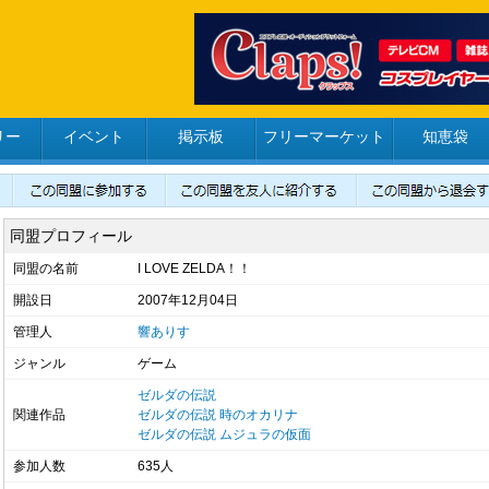
リー
イベント
掲示板
フリーマーケット
知恵袋
同盟プロフィール
同盟の名前
I LOVE ZELDA！！
開設日
2007年12月04日
管理人
響ありす
ジャンル
ゲーム
ゼルダの伝説
関連作品
ゼルダの伝説 時のオカリナ
ゼルダの伝説 ムジュラの仮面
参加人数
635人