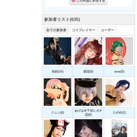
参加者リスト(635)
全ての参加者
コスプレイヤー
ユーザー
衣紗(10)
鏡花(0)
sora(3)
あげは＠千切にガチ
ジュン(0)
たがめ(1)
恋(6)