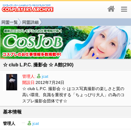
同盟一覧
同盟詳細
☆ club L.P.C. 撮影会 ☆ A館(290)
管理人:
jcat
開設日:
2012年7月24日
☆ club L.P.C. 撮影会 ☆ はコス写真撮影の楽しさと質の
高い環境、良識を重視する「ちょっぴり大人」の為のコ
スプレ撮影会団体です☆
基本情報
管理人
jcat