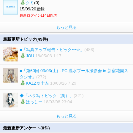
クミ
(0)
15/09/20登録
最新ログインは4日以内
もっと見る
最新更新トピック(49件)
■「写真アップ報告トピック〜☆」
(486)
JOU
18/05/03 1:17
■「第60回 03/03(土) LPC 温水プール撮影会 in 新宿花園ス
タジオ」
(272)
KAZZ＠十左
18/03/26 7:29
◆「ネタ写トピック（笑）」
(321)
はっしー
18/03/08 23:04
もっと見る
最新更新アンケート(0件)