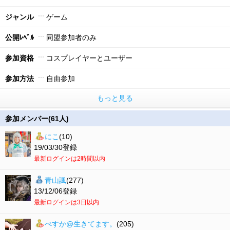
ジャンル
ゲーム
公開ﾚﾍﾞﾙ
同盟参加者のみ
参加資格
コスプレイヤーとユーザー
参加方法
自由参加
もっと見る
参加メンバー(61人)
にこ
(10)
19/03/30登録
最新ログインは2時間以内
青山諷
(277)
13/12/06登録
最新ログインは3日以内
ぺすか@生きてます。
(205)