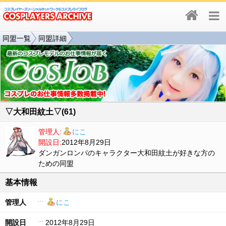
同盟一覧
同盟詳細
▽大和田紋土▽(61)
管理人:
にこ
開設日:
2012年8月29日
ダンガンロンパのキャラクター大和田紋土が好きな方の
ための同盟
基本情報
管理人
にこ
開設日
2012年8月29日