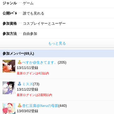
ジャンル
ゲーム
公開ﾚﾍﾞﾙ
誰でも見れる
参加資格
コスプレイヤーとユーザー
参加方法
自由参加
もっと見る
参加メンバー(69人)
ぺすか@生きてます。
(205)
13/11/11登録
最新ログインは4日以内
ミスズ
(73)
13/11/22登録
最新ログインは2週間以内
杏仁豆腐@Xeruの母親
(440)
13/03/02登録