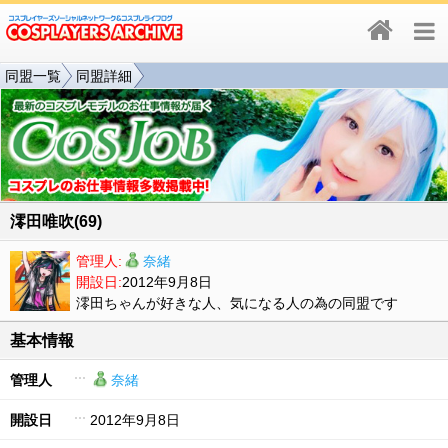
同盟一覧
同盟詳細
澪田唯吹(69)
管理人:
奈緒
開設日:
2012年9月8日
澪田ちゃんが好きな人、気になる人の為の同盟です
基本情報
管理人
奈緒
開設日
2012年9月8日