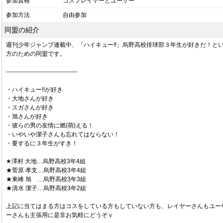
参加資格
コスプレイヤーとユーザー
参加方法
自由参加
同盟の紹介
週刊少年ジャンプ連載中、「ハイキュー!!」烏野高校排球部３年生が好きだ！と
方のための同盟です。
------------------------------------
・ハイキュー!!が好き
・大地さんが好き
・スガさんが好き
・旭さんが好き
・彼らの男の友情に燃(萌)える！
・いやいや潔子さんも忘れてはならない！
・要するに３年生がすき！
★澤村 大地…烏野高校3年4組
★菅原 孝支…烏野高校3年4組
★東峰 旭 …烏野高校3年3組
★清水 潔子…烏野高校3年2組
上記に当てはまる方はコスをしている方もしていない方も、レイヤーさんもユー
ーさんも主張用に是非お気軽にどうぞｖ