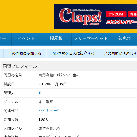
リー
イベント
掲示板
フリーマーケット
知恵袋
同盟プロフィール
同盟の名前
烏野高校排球部-３年生-
開設日
2012年11月06日
管理人
Ｒ
ジャンル
本・漫画
関連作品
ハイキュー!!
参加人数
193人
公開レベル
誰でも見れる