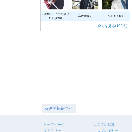
∠海輝×アイナナやり
あけは(12)
Ｋｉｒａ(9)
たい(166)
全てを見る(193人)
トップページ
コスプレ写真
ダイアリー
コスプレイヤー