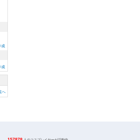
作成
作成
覧へ
157878
人のコスプレイヤーが活動中