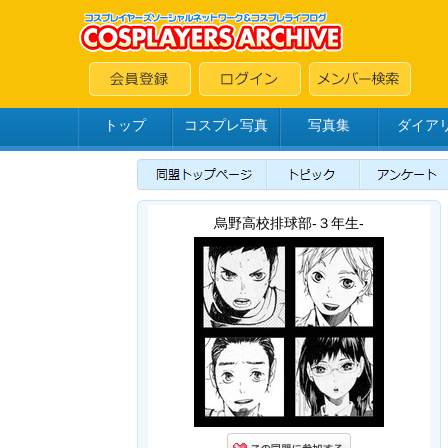
トップ
コスプレ写真
写真集
ダイア
烏野高校排球部-３年生-