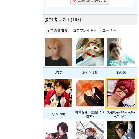
参加者リスト(193)
全ての参加者
コスプレイヤー
ユーザー
U(12)
あきら(14)
要の(0)
祥華@年下主義(ｲｳﾞｧ
久遠琉哉＠Kana,Miy
なつヲ(3)
ﾝ)(32)
a,Yu(285)