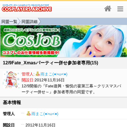
同盟一覧
同盟詳細
12/9Fate_Xmasパーティー併せ参加者専用(15)
管理人:
雨まこ(●>ω<●)
開設日:
2012年11月16日
12/9開催の『Fate遊興・愉悦の宴第三幕～クリスマスパ
ーティー併せ～』参加者専用の同盟です。
基本情報
管理人
雨まこ(●>ω<●)
開設日
2012年11月16日