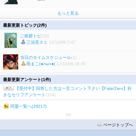
もっと見る
最新更新トピック(2件)
ご挨拶トピ
(16)
三須見スミ
12/12/08 2:47
当日のタイムスケジュール
(1)
雨まこ(●>ω<●)
12/12/06 16:45
最新更新アンケート(1件)
【受付中】回答した方は一言コメント下さい【Fate/Zero】好
きなセリフアンケート
(104)
同盟一覧へ(29217)
PR
ページトップへ