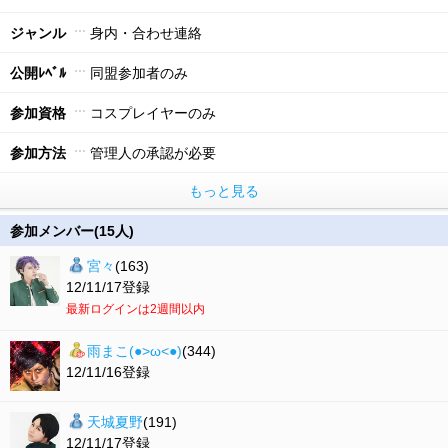
ジャンル
身内・合わせ連絡
公開ﾚﾍﾞﾙ
同盟参加者のみ
参加資格
コスプレイヤーのみ
参加方法
管理人の承認が必要
もっと見る
参加メンバー(15人)
宮々
(163)
12/11/17登録
最新ログインは2週間以内
雨まこ(●>ω<●)
(344)
12/11/16登録
天城夏野
(191)
12/11/17登録