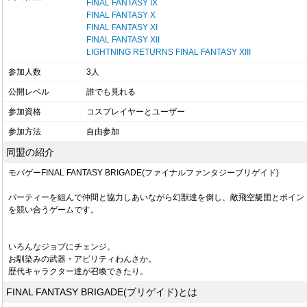
FINAL FANTASY IX
FINAL FANTASY X
FINAL FANTASY XI
FINAL FANTASY XII
LIGHTNING RETURNS FINAL FANTASY XIII
参加人数
3人
公開レベル
誰でも見れる
参加資格
コスプレイヤーとユーザー
参加方法
自由参加
同盟の紹介
モバゲーFINAL FANTASY BRIGADE(ファイナルファンタジーブリゲイド)
パーティーを組んで仲間と協力しあいながら幻獣達を倒し、敵飛空艇団とポイン
を競い合うゲームです。
いろんなジョブにチェンジ。
お馴染みの武器・アビリティわんさか。
歴代キャラクター達が召喚できたり。
FINAL FANTASY BRIGADE(ブリゲイド)とは