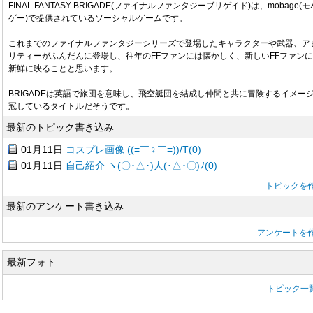
FINAL FANTASY BRIGADE(ファイナルファンタジーブリゲイド)は、mobage(モ
ゲー)で提供されているソーシャルゲームです。
これまでのファイナルファンタジーシリーズで登場したキャラクターや武器、ア
リティーがふんだんに登場し、往年のFFファンには懐かしく、新しいFFファン
新鮮に映ることと思います。
BRIGADEは英語で旅団を意味し、飛空艇団を結成し仲間と共に冒険するイメー
冠しているタイトルだそうです。
最新のトピック書き込み
01月11日
コスプレ画像 ((≡￣♀￣≡))/T(0)
01月11日
自己紹介 ヽ(〇･△･)人(･△･〇)ﾉ(0)
トピックを
最新のアンケート書き込み
アンケートを
最新フォト
トピック一