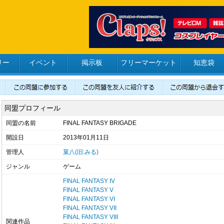
リー
イベント
掲示板
フリーマーケット
知恵袋
同盟プロフィール
同盟の名前
FINAL FANTASY BRIGADE
開設日
2013年01月11日
管理人
菓八(旧:みる)
ジャンル
ゲーム
FINAL FANTASY IV
FINAL FANTASY V
FINAL FANTASY VI
FINAL FANTASY VII
FINAL FANTASY VIII
関連作品