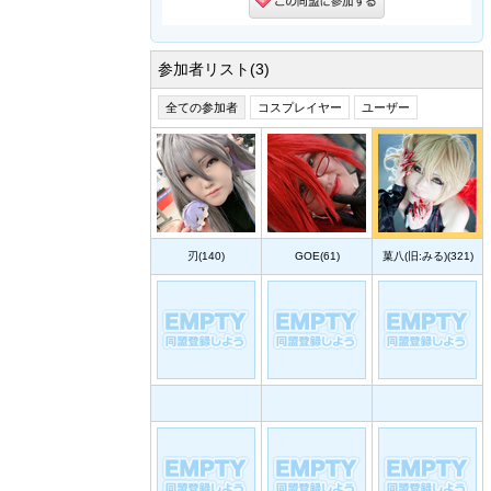
参加者リスト(3)
全ての参加者
コスプレイヤー
ユーザー
刃(140)
GOE(61)
菓八(旧:みる)(321)