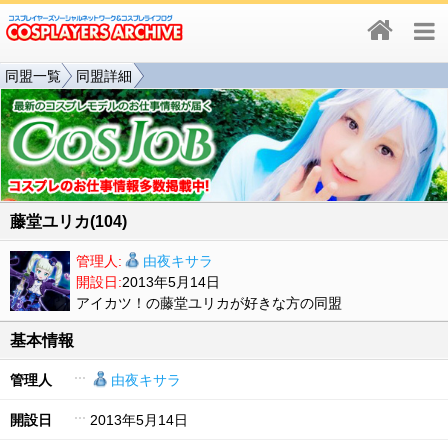
同盟一覧
同盟詳細
藤堂ユリカ(104)
管理人:
由夜キサラ
開設日:
2013年5月14日
アイカツ！の藤堂ユリカが好きな方の同盟
基本情報
管理人
由夜キサラ
開設日
2013年5月14日