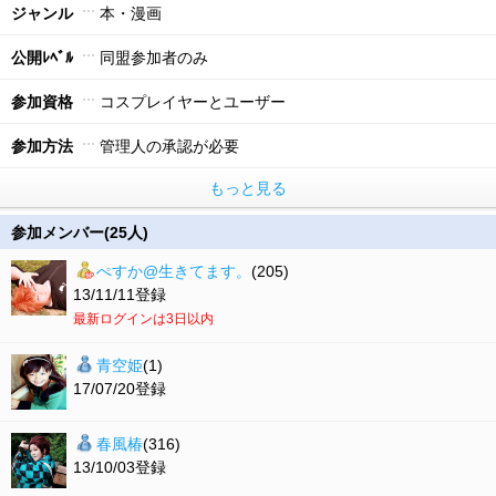
ジャンル
本・漫画
公開ﾚﾍﾞﾙ
同盟参加者のみ
参加資格
コスプレイヤーとユーザー
参加方法
管理人の承認が必要
もっと見る
参加メンバー(25人)
ぺすか@生きてます。
(205)
13/11/11登録
最新ログインは3日以内
青空姫
(1)
17/07/20登録
春風椿
(316)
13/10/03登録