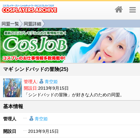
同盟一覧
同盟詳細
マギ シンドバッドの冒険(25)
管理人:
青空姫
開設日:
2013年9月15日
「シンドバッドの冒険」が好きな人のための同盟。
基本情報
管理人
青空姫
開設日
2013年9月15日