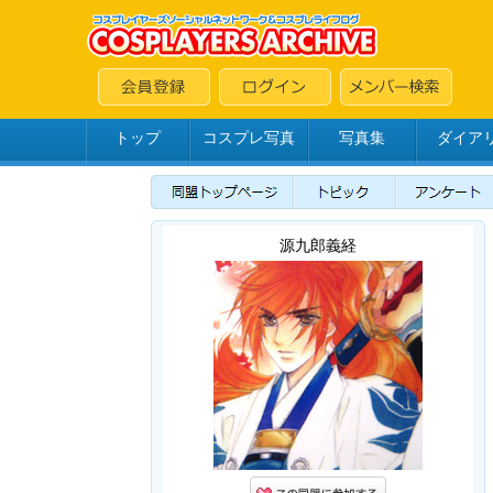
トップ
コスプレ写真
写真集
ダイア
源九郎義経