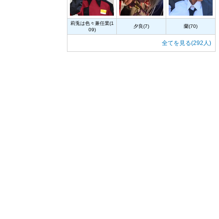
莉兎は色々兼任業(1
夕良(7)
蘭(70)
09)
全てを見る(292人)