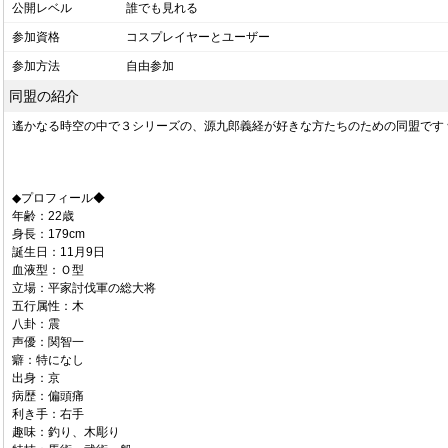
公開レベル
誰でも見れる
参加資格
コスプレイヤーとユーザー
参加方法
自由参加
同盟の紹介
遙かなる時空の中で３シリーズの、源九郎義経が好きな方たちのための同盟です
◆プロフィール◆
年齢：22歳
身長：179cm
誕生日：11月9日
血液型：Ｏ型
立場：平家討伐軍の総大将
五行属性：木
八卦：震
声優：関智一
癖：特になし
出身：京
病歴：偏頭痛
利き手：右手
趣味：釣り、木彫り