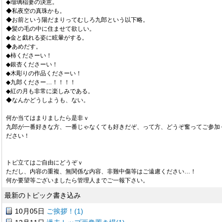
◆瑠璃稲妻の決意。
◆私夜空の真珠かも。
◆お前という陽だまりってむしろ九郎という以下略。
◆髪の毛の中に住ませて欲しい。
◆金と戯れる姿に眩暈がする。
◆あめだす。
◆柿くださーい！
◆銀杏くださーい！
◆木彫りの作品くださーい！
◆九郎くださー…！！！！
◆紅の月も非常に楽しみである。
◆なんかどうしようも、ない。
何か当てはまりましたら是非ｖ
九郎が一番好きな方、一番じゃなくても好きだぞ、って方、どうぞ奮ってご参加
ださい！
トピ立てはご自由にどうぞｖ
ただし、内容の重複、無関係な内容、非難中傷等はご遠慮ください…！
何か要望等ございましたら管理人までご一報下さい。
最新のトピック書き込み
10月05日
ご挨拶！(1)