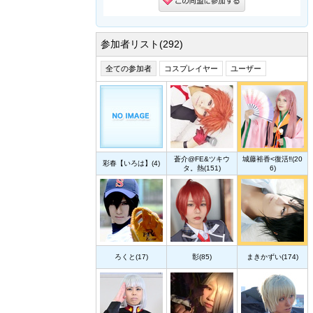
参加者リスト(292)
全ての参加者
コスプレイヤー
ユーザー
蒼介@FE&ツキウ
城藤裕香<復活‼(20
彩春【いろは】(4)
タ。熱(151)
6)
ろくと(17)
彰(85)
まきかずい(174)