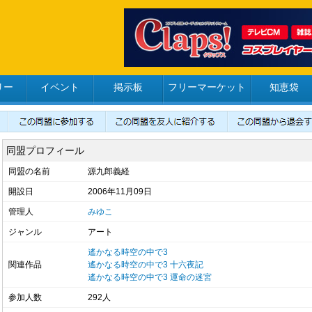
リー
イベント
掲示板
フリーマーケット
知恵袋
同盟プロフィール
同盟の名前
源九郎義経
開設日
2006年11月09日
管理人
みゆこ
ジャンル
アート
遙かなる時空の中で3
関連作品
遙かなる時空の中で3 十六夜記
遙かなる時空の中で3 運命の迷宮
参加人数
292人