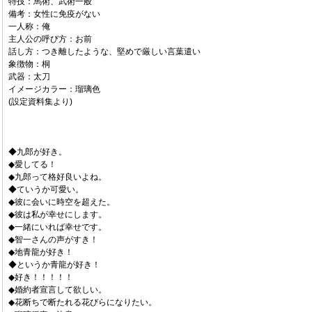
特技：馬術、武術一般
備考：女性に免疫がない
一人称：俺
主人公の呼び方：お前
話し方：つき離したような、堅めで厳しい言葉遣い
象徴物：桐
武器：太刀
イメージカラー：瑠璃色
(設定資料集より)
◆九郎が好き。
◆愛してる！
◆九郎って格好良いよね。
◆ていうか可愛い。
◆彼に会いに時空を超えた。
◆彼は私が幸せにします。
◆一緒にいれば幸せです。
◆智一さんの声がすき！
◆地青龍が好き！
◆というか青龍が好き！
◆好き！！！！！
◆婚約者宣言して欲しい。
◆花断ちで断たれる花びらになりたい。