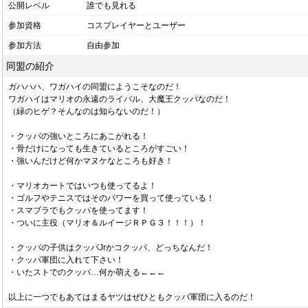
公開レベル
誰でも見れる
参加資格
コスプレイヤーとユーザー
参加方法
自由参加
同盟の紹介
ガハハハ、ワガハイの同盟にようこそなのだ！
ワガハイはマリオの永遠のライバル、大魔王クッパなのだ！
（緑のヒゲ？そんなのは知らないのだ！）
・クッパの強いところにあこがれる！
・骨だけになっても生きているところがすごい！
・強いんだけど何かマヌケなところも好き！
・マリオカートではいつも使ってるよ！
・ゴルフやテニスではそのパワーを買って使っている！
・スマブラでもクッパを使ってます！
・ついに主役（マリオ＆ルイージＲＰＧ３！！！）！
・クッパの子供はクッパJrかコクッパ、どっちなんだ！
・クッパ軍団に入れて下さい！
・いたストでのクッパ…何か萌える←←←
以上に一つでもあてはまるヤツはぜひともクッパ軍団に入るのだ！