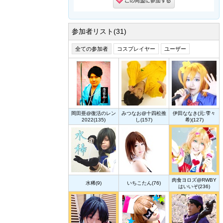
参加者リスト(31)
全ての参加者
コスプレイヤー
ユーザー
岡田亜@復活のレン
みつなお@十四松推
伊田ななき(元:雫々
2022(135)
し(157)
希)(127)
肉食ヨロズ@RWBY
水稀(9)
いちこたん(76)
はいいぞ(236)