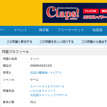
リー
イベント
掲示板
フリーマーケット
知恵袋
同盟プロフィール
同盟の名前
クッパ
開設日
2008年04月13日
管理人
伝説の魔物使いトビアス
ジャンル
ゲーム
スーパーマリオブラザーズ
関連作品
いただきストリート
大乱闘スマッシュブラザーズ
参加人数
31人