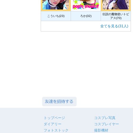
伝説の魔物使いトビ
こういち(23)
ろか(32)
アス(70)
全てを見る(31人)
トップページ
コスプレ写真
ダイアリー
コスプレイヤー
フォトストック
撮影機材