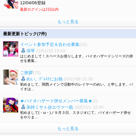
12/04/06登録
最新ログインは2日以内
もっと見る
最新更新トピック(7件)
イベント参加予定＆合わせ募集
(25)
深琴
22/01/10 13:43
はじめまして！スペースお借りします。バイオハザードシリーズの併
せを募集...
ご挨拶
(70)
めい。ﾃﾞﾚｽﾃにお熱
16/12/08 21:30
初めまして。関西メインで活動中のレイヤーのめい。と申します。バ
イオは...
★バイオハザード併せメンバー募集★
(0)
加持ミサト@エヴァ一筋
16/07/21 22:40
初めまして(・ω・)ノ９月３日、スタジオにて、バイオハザード併せ
をやりま...
もっと見る