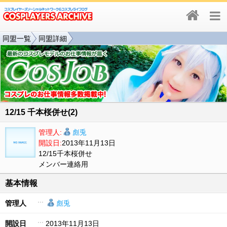
同盟一覧
同盟詳細
12/15 千本桜併せ(2)
管理人:
彪兎
開設日:
2013年11月13日
12/15千本桜併せ
メンバー連絡用
基本情報
管理人
彪兎
開設日
2013年11月13日