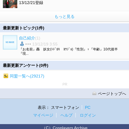
13/12/21登録
もっと見る
最新更新トピック(1件)
自己紹介
(1)
･･･
13/12/19 3:55
『お名前』轟 妖女(ﾄﾄﾞﾛｷ ﾖｳｼﾞｮ)『性別』♀『年齢』10代後半
『現...
最新更新アンケート(0件)
同盟一覧へ(29217)
PR
ページトップへ
表示：
スマートフォン
PC
マイページ
ヘルプ
ログイン
（C）Cosplayers Archive