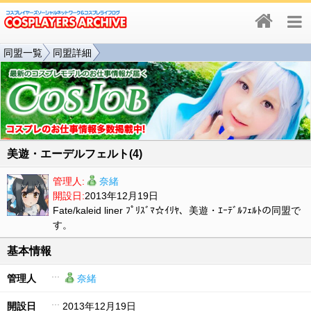
同盟一覧
同盟詳細
美遊・エーデルフェルト(4)
管理人:
奈緒
開設日:
2013年12月19日
Fate/kaleid liner ﾌﾟﾘｽﾞﾏ☆ｲﾘﾔ、美遊・ｴｰﾃﾞﾙﾌｪﾙﾄの同盟で
す。
基本情報
管理人
奈緒
開設日
2013年12月19日