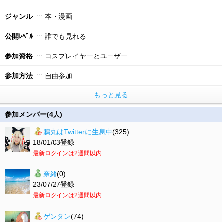
ジャンル
本・漫画
公開ﾚﾍﾞﾙ
誰でも見れる
参加資格
コスプレイヤーとユーザー
参加方法
自由参加
もっと見る
参加メンバー(4人)
鴉丸はTwitterに生息中
(325)
18/01/03登録
最新ログインは2週間以内
奈緒
(0)
23/07/27登録
最新ログインは2週間以内
ゲンタン
(74)