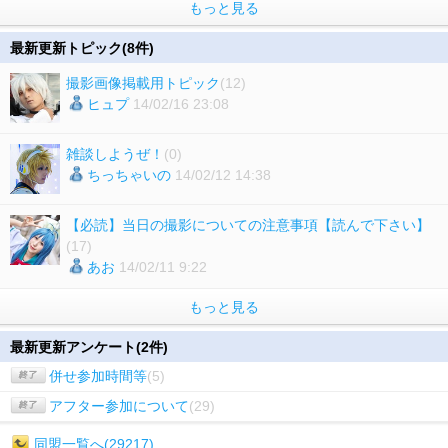
もっと見る
最新更新トピック(8件)
撮影画像掲載用トピック
(12)
ヒュプ
14/02/16 23:08
雑談しようぜ！
(0)
ちっちゃいの
14/02/12 14:38
【必読】当日の撮影についての注意事項【読んで下さい】
(17)
あお
14/02/11 9:22
もっと見る
最新更新アンケート(2件)
併せ参加時間等
(5)
アフター参加について
(29)
同盟一覧へ(29217)