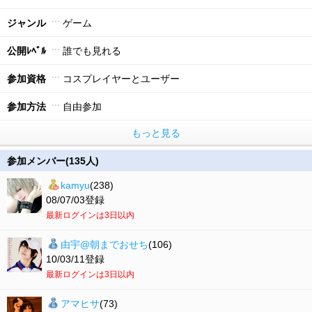
ジャンル
ゲーム
公開ﾚﾍﾞﾙ
誰でも見れる
参加資格
コスプレイヤーとユーザー
参加方法
自由参加
もっと見る
参加メンバー(135人)
kamyu
(238)
08/07/03登録
最新ログインは3日以内
由宇@朝までおせち
(106)
10/03/11登録
最新ログインは3日以内
アマヒサ
(73)