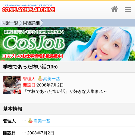
同盟一覧
同盟詳細
学校であった怖い話(135)
管理人:
嵩美一基
開設日:
2008年7月2日
「学校であった怖い話」が好きな人集まれ～
基本情報
管理人
嵩美一基
開設日
2008年7月2日