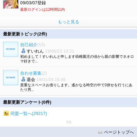
09/03/07登録
最新ログインは12時間以内
もっと見る
最新更新トピック(2件)
自己紹介
(53)
すいれん
19/06/23 13:21
初めまして！すいれんと申します幼稚園児の頃から親の影響でネオロ
マ好きで...
合わせ募集
(2)
退会
19/01/24 15:45
貴重なスペースお借りします。遙かなる時空の中で3併せを行うにあ
たり男...
最新更新アンケート(0件)
同盟一覧へ(29217)
PR
ページトップへ