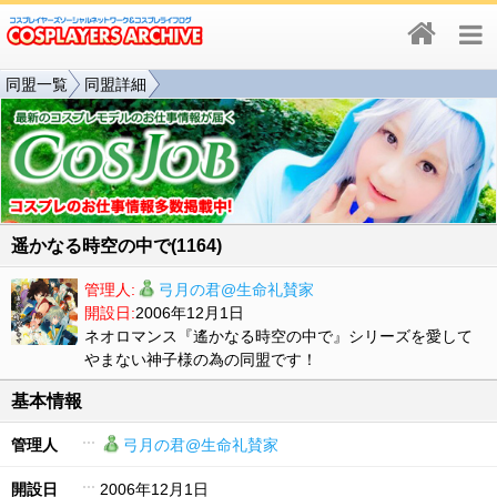
同盟一覧
同盟詳細
遥かなる時空の中で(1164)
管理人:
弓月の君@生命礼賛家
開設日:
2006年12月1日
ネオロマンス『遙かなる時空の中で』シリーズを愛して
やまない神子様の為の同盟です！
基本情報
管理人
弓月の君@生命礼賛家
開設日
2006年12月1日