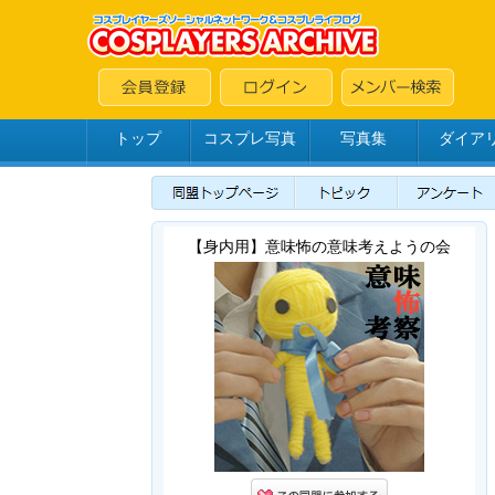
トップ
コスプレ写真
写真集
ダイア
【身内用】意味怖の意味考えようの会