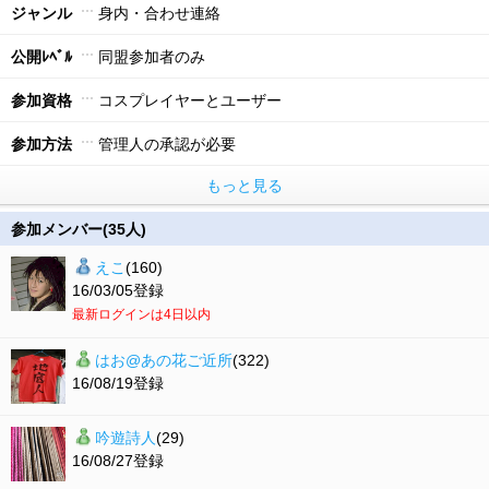
ジャンル
身内・合わせ連絡
公開ﾚﾍﾞﾙ
同盟参加者のみ
参加資格
コスプレイヤーとユーザー
参加方法
管理人の承認が必要
もっと見る
参加メンバー(35人)
えこ
(160)
16/03/05登録
最新ログインは4日以内
はお@あの花ご近所
(322)
16/08/19登録
吟遊詩人
(29)
16/08/27登録