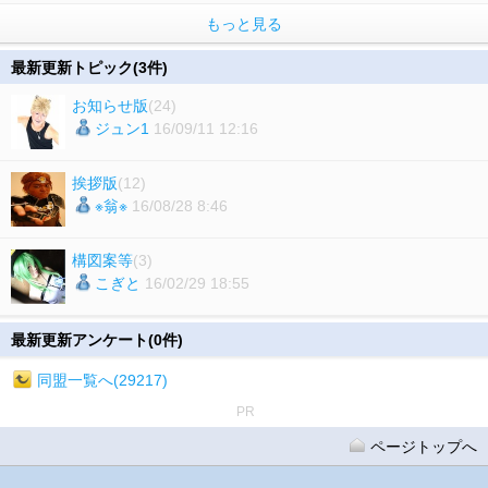
もっと見る
最新更新トピック(3件)
お知らせ版
(24)
ジュン1
16/09/11 12:16
挨拶版
(12)
※翁※
16/08/28 8:46
構図案等
(3)
こぎと
16/02/29 18:55
最新更新アンケート(0件)
同盟一覧へ(29217)
PR
ページトップへ