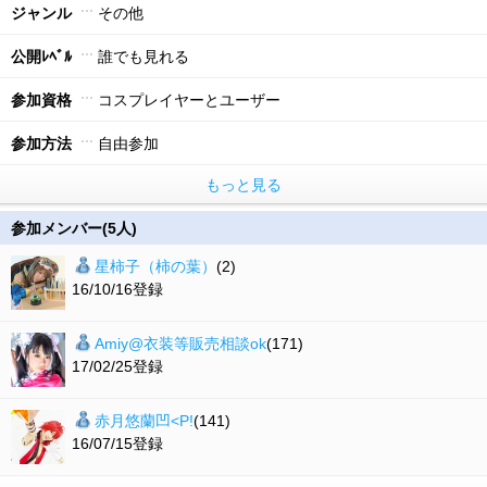
ジャンル
その他
公開ﾚﾍﾞﾙ
誰でも見れる
参加資格
コスプレイヤーとユーザー
参加方法
自由参加
もっと見る
参加メンバー(5人)
星柿子（柿の葉）
(2)
16/10/16登録
Amiy@衣装等販売相談ok
(171)
17/02/25登録
赤月悠蘭凹<P!
(141)
16/07/15登録