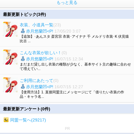
もっと見る
最新更新トピック(3件)
衣装、小道具一覧
(23)
赤月悠蘭凹<P!
17/05/20 3:07
【追加】･あんスタ 斎宮宗 衣装･アイナナ 千 メルドリ衣装･K 伏見猿
比古 ...
こんな衣装が欲しい！
(0)
赤月悠蘭凹<P!
16/07/15 12:34
まだまだ貸し出し衣装の種類が少なく、基本サイト主の趣味に合わせ
て増えてい...
ご利用にあたって
(0)
赤月悠蘭凹<P!
16/07/15 12:27
【使用方法】1. 直接同盟主にメッセージにて「借りたい衣装の作
品・キャラ名...
最新更新アンケート(0件)
同盟一覧へ(29217)
PR