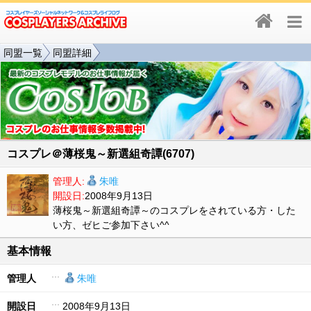
同盟一覧
同盟詳細
コスプレ＠薄桜鬼～新選組奇譚(6707)
管理人:
朱唯
開設日:
2008年9月13日
薄桜鬼～新選組奇譚～のコスプレをされている方・した
い方、ゼヒご参加下さい^^
基本情報
管理人
朱唯
開設日
2008年9月13日