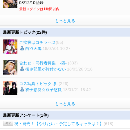
08/12/10登録
最新ログインは1時間以内
もっと見る
最新更新トピック(22件)
ご挨拶はコチラヘ２
(85)
白羽天馬
18/07/01 10:27
合わせ・同行者募集 -四-
(333)
桜＠部屋が片付かない
18/03/26 9:18
コス写真トピック-参-
(226)
双子彩良☆双子悠良
18/01/21 15:42
もっと見る
最新更新アンケート(1件)
祝・発売！【やりたい・予定してるキャラは？】
(618)