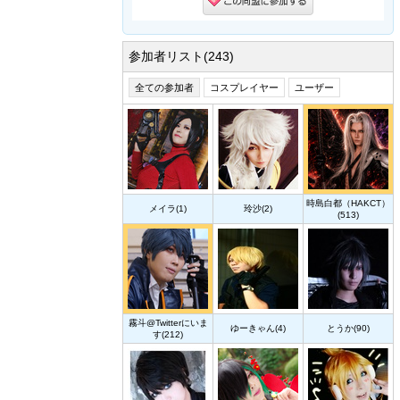
参加者リスト(243)
全ての参加者
コスプレイヤー
ユーザー
時島白都（HAKCT）
メイラ(1)
玲沙(2)
(513)
霧斗@Twitterにいま
ゆーきゃん(4)
とうか(90)
す(212)