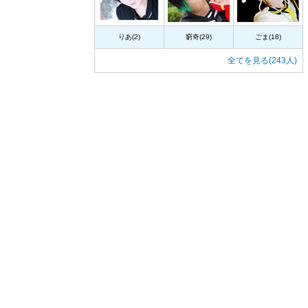
りあ(2)
窮奇(29)
ごま(18)
全てを見る(243人)