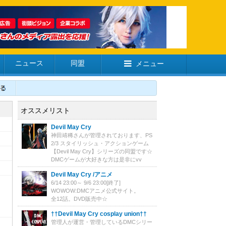
ニュース
同盟
メニュー
オススメリスト
Devil May Cry
神田靖稀さんが管理されております、PS
2/3 スタイリッシュ・アクションゲーム
【Devil May Cry】シリーズの同盟です☆
DMCゲームが大好きな方は是非にvv
Devil May Cry /アニメ
6/14 23:00～ 9/6 23:00[終了]
WOWOW:DMCアニメ公式サイト。
全12話。DVD販売中☆
††Devil May Cry cosplay union††
管理人が運営・管理しているDMCシリー