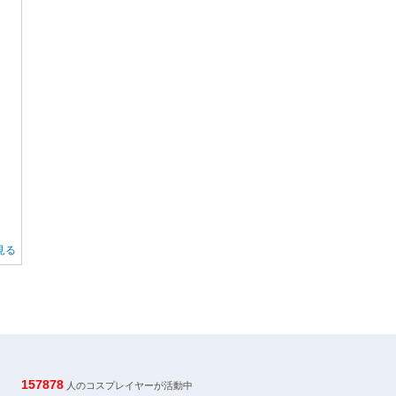
見る
157878
人のコスプレイヤーが活動中