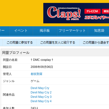
リー
イベント
掲示板
フリーマーケット
知恵袋
同盟プロフィール
同盟の名前
† DMC cosplay †
開設日
2006年09月06日
管理人
都筑聖羅
ジャンル
ゲーム
Devil May Cry
Devil May Cry 2
関連作品
Devil May Cry 3
Devil May Cry 4
参加人数
243人