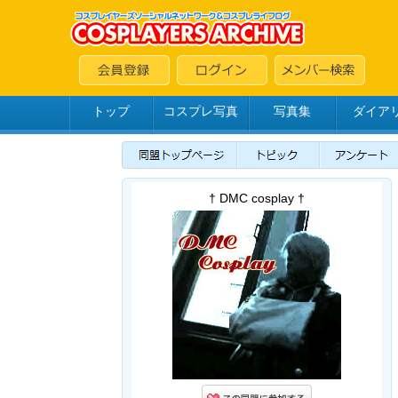
トップ
コスプレ写真
写真集
ダイア
† DMC cosplay †