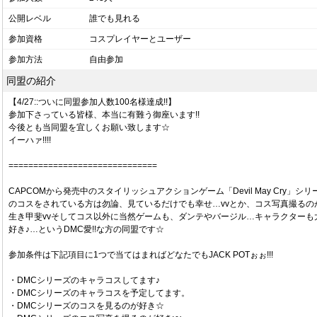
公開レベル
誰でも見れる
参加資格
コスプレイヤーとユーザー
参加方法
自由参加
同盟の紹介
【4/27::ついに同盟参加人数100名様達成!!】
参加下さっている皆様、本当に有難う御座います!!
今後とも当同盟を宜しくお願い致します☆
イーハァ!!!!
==============================
CAPCOMから発売中のスタイリッシュアクションゲーム「Devil May Cry」シリ
のコスをされている方は勿論、見ているだけでも幸せ…vvとか、コス写真撮るの
生き甲斐vvそしてコス以外に当然ゲームも、ダンテやバージル…キャラクターも
好き♪…というDMC愛!!な方の同盟です☆
参加条件は下記項目に1つで当てはまればどなたでもJACK POTぉぉ!!!
・DMCシリーズのキャラコスしてます♪
・DMCシリーズのキャラコスを予定してます。
・DMCシリーズのコスを見るのが好き☆