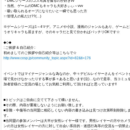
・DMCシリーズのコス写真を撮るのが好きvv
・当然、ゲームのDMCもキャラも大好きぃぃ～vvv
・吸い取られるオーブになりたいと一瞬でも思った方
↑↑管理人の私だけ??(…)
※ゲームシリーズは1～4マデ。アニメや小説、漫画のジャンルもあり、ゲームと
うオリキャラも居ますが、そのキャラだと見て分かればバッチリOKです☆
◆◇◆
::ご挨拶 & 自己紹介::
初めましてのご挨拶や自己紹介等はこちらで☆
http://www.cosp.jp/community_topic.aspx?id=82&ti=176
イベントではマイナージャンルな為なのか、中々デビルレイヤーさんをイベント
場で見かけなかったりする事が多々あると思います(泣)…なので是非、当コミュ
加者皆様のご交流の場としてお気軽ご利用して頂ければと思っています!!
■トピックはご自由に立てて下さって構いません。
■その際、内容が重複しないようにお願い致します。
■非難・中傷等の当同盟に相応しくない内容の書き込みは見つけ次第即刻削除し
す。
■当同盟の参加メンバーは大半が女性レイヤー様です。男性レイヤーの方やカメ
ンの方は女性レイヤーの方に対して出会い系目的・迷惑行為等の交流を一切禁止