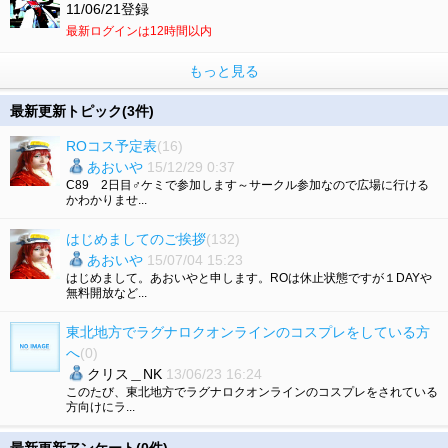
11/06/21登録
最新ログインは12時間以内
もっと見る
最新更新トピック(3件)
ROコス予定表
(16)
あおいや
15/12/29 0:37
C89 2日目♂ケミで参加します～サークル参加なので広場に行ける
かわかりませ...
はじめましてのご挨拶
(132)
あおいや
15/07/04 15:23
はじめまして。あおいやと申します。ROは休止状態ですが１DAYや
無料開放など...
東北地方でラグナロクオンラインのコスプレをしている方
へ
(0)
クリス＿NK
13/06/23 16:24
このたび、東北地方でラグナロクオンラインのコスプレをされている
方向けにラ...