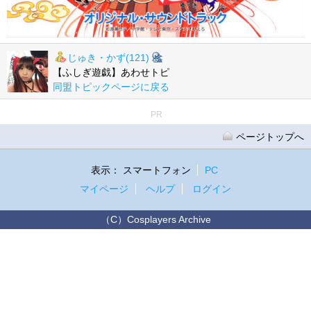
じゅき・かず(121)
【ふしぎ遊戯】あわせトピ
同盟トピックページに戻る
PR
ページトップへ
表示：
スマートフォン
PC
マイページ
ヘルプ
ログイン
（C）Cosplayers Archive