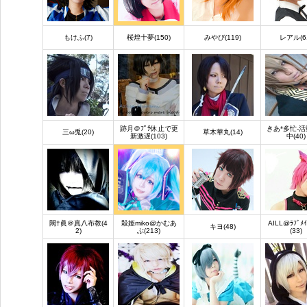
もけふ(7)
桜煌十夢(150)
みやび(119)
レアル(6
跡月＠ﾌﾟﾁ休止で更
きあ*多忙-
三ω兎(20)
草木華丸(14)
新激遅(103)
中(40)
閖†眞＠真八布教(4
殺姫miko@かむあ
AILL@ﾗﾌﾞﾒｲ
キヨ(48)
2)
ぶ(213)
(33)