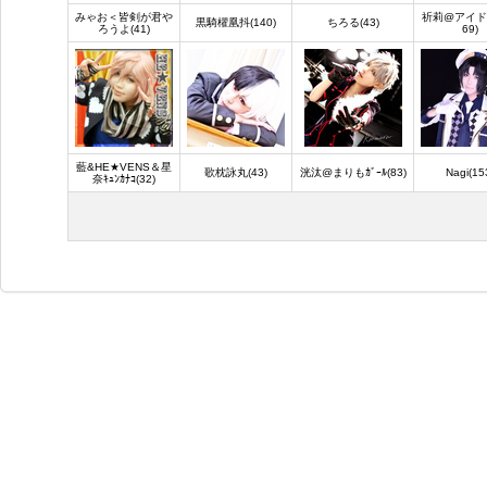
みゃお＜皆剣が君や
祈莉@アイド
黒騎櫂凰抖(140)
ちろる(43)
ろうよ(41)
69)
藍&HE★VENS＆星
歌枕詠丸(43)
洸汰@まりもｶﾞｰﾙ(83)
Nagi(15
奈ｷｭﾝｶﾅｺ(32)