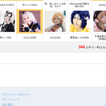
晃。@しばらくは休
Hanenasi@活動を
あすか(397)
空エンド(251)
Asm(1
息。(117)
縮小(52)
千瀬@愛
鳥りく(56)
かなた(186)
みな(143)
愛果(あいか)(299)
[怪物](
344
人中 1～45人
プライバシーポリシー
サイトマップ
会社案内