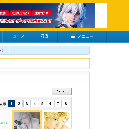
ニュース
同盟
メニュー
1
2
3
4
5
6
7
8
を表示