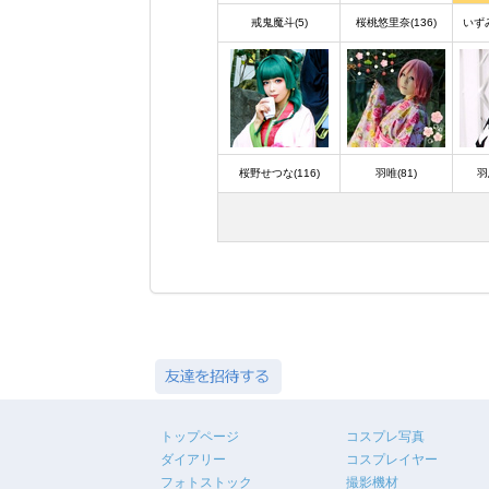
戒鬼魔斗(5)
桜桃悠里奈(136)
いずみ
桜野せつな(116)
羽唯(81)
羽
トップページ
コスプレ写真
ダイアリー
コスプレイヤー
フォトストック
撮影機材