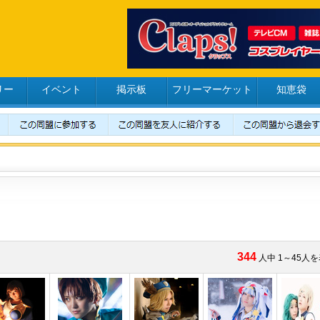
リー
イベント
掲示板
フリーマーケット
知恵袋
344
人中 1～45人