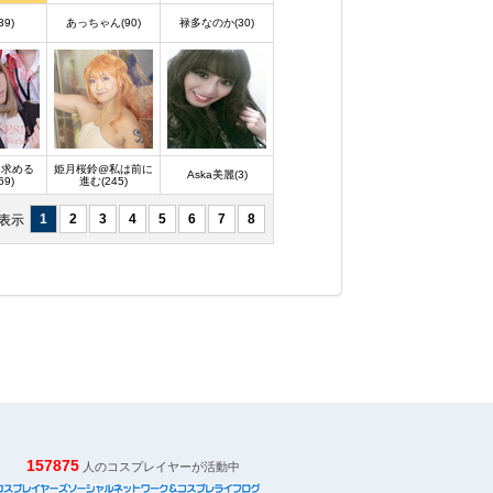
39)
あっちゃん(90)
禄多なのか(30)
を求める
姫月桜鈴@私は前に
Aska美麗(3)
69)
進む(245)
1
2
3
4
5
6
7
8
を表示
157875
人のコスプレイヤーが活動中