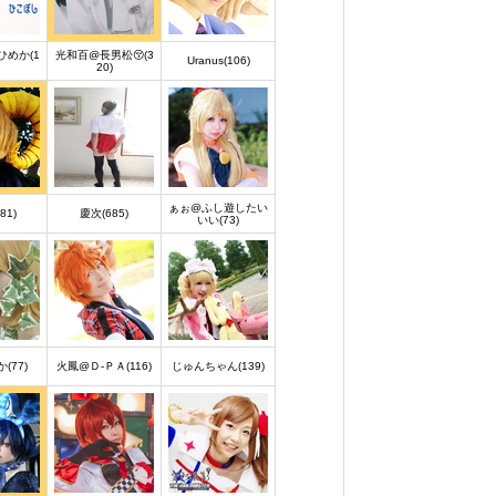
めか(1
光和百@長男松😚(3
Uranus(106)
20)
ぁぉ@ふし遊したい
81)
慶次(685)
いい(73)
(77)
火鳳@Ｄ-ＰＡ(116)
じゅんちゃん(139)