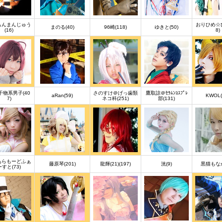
もんまんじゅう
おりひめ☆ひ
まのる(40)
96崎(118)
ゆきと(50)
(16)
8)
干物系男子(40
さのすけ＠げっ歯類
鷹取諒＠ｾﾗﾑﾝｺｽﾌﾟﾚ
aRan(59)
KWOL(
7)
ネコ科(251)
部(131)
あらもーどふぁ
藤原琴(201)
龍輝(21)(197)
洸(9)
黒猫もなか
ーすと(73)