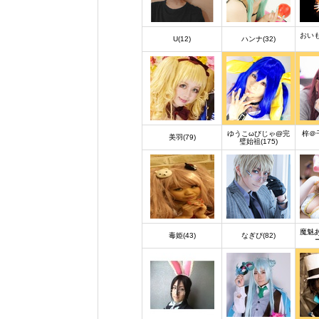
おい
U(12)
ハンナ(32)
ゆうこωびじゃ@完
梓＠
美羽(79)
璧始祖(175)
魔魅
毒姫(43)
なぎぴ(82)