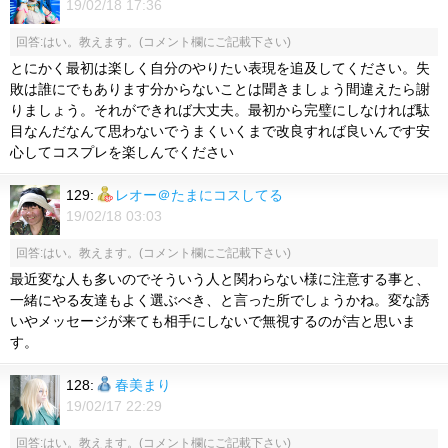
19/02/18 17:36
回答:はい。教えます。(コメント欄にご記載下さい)
とにかく最初は楽しく自分のやりたい表現を追及してください。失
敗は誰にでもあります分からないことは聞きましょう間違えたら謝
りましょう。それができれば大丈夫。最初から完璧にしなければ駄
目なんだなんて思わないでうまくいくまで改良すれば良いんです安
心してコスプレを楽しんでください
129:
レオー＠たまにコスしてる
19/02/18 03:03
回答:はい。教えます。(コメント欄にご記載下さい)
最近変な人も多いのでそういう人と関わらない様に注意する事と、
一緒にやる友達もよく選ぶべき、と言った所でしょうかね。変な誘
いやメッセージが来ても相手にしないで無視するのが吉と思いま
す。
128:
春美まり
19/02/17 22:29
回答:はい。教えます。(コメント欄にご記載下さい)