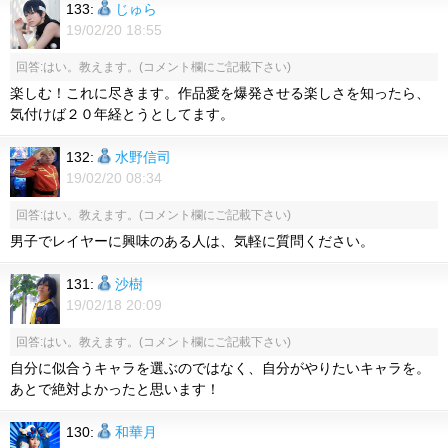
133:
じゅら
19/02/20 18:55
回答:はい。教えます。(コメント欄にご記載下さい)
楽しむ！これに尽きます。作品愛を爆発させる楽しさを知ったら、
気付けば２０年経とうとしてます。
132:
水野信司
19/02/20 08:34
回答:はい。教えます。(コメント欄にご記載下さい)
男子でレイヤーに興味のある人は、気軽に質問ください。
131:
沙樹
19/02/18 20:09
回答:はい。教えます。(コメント欄にご記載下さい)
自分に似合うキャラを選ぶのではなく、自分がやりたいキャラを。
あとで絶対よかったと思います！
130:
和華月