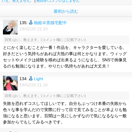
いえ。教えません。
|
無回答/コスプレはしません
最初から読む
135:
柚姫＠黒猫宅配中
19/02/20 22:20
回答:はい。教えます。(コメント欄にご記載下さい)
とにかく楽しむことが一番！作品を、キャラクターを愛している、
好きだという気持ちがあれば大抵の事は何とかなります。ウィッグ
セットやメイクは経験を積めば出来るようになるし、SNSで画像見
るのも勉強になります。やりたい気持ちがあれば大丈夫！
134:
Light
19/02/20 21:16
回答:はい。教えます。(コメント欄にご記載下さい)
失敗を恐れずコスしてほしいです。自分もぶっつけ本番の失敗から
色々な事を学んだので実際に行って目で見てみることが本よりも勉
強になると思います。百聞は一見にしかずなので気になるなら一般
参加からでもしてみるべきです。