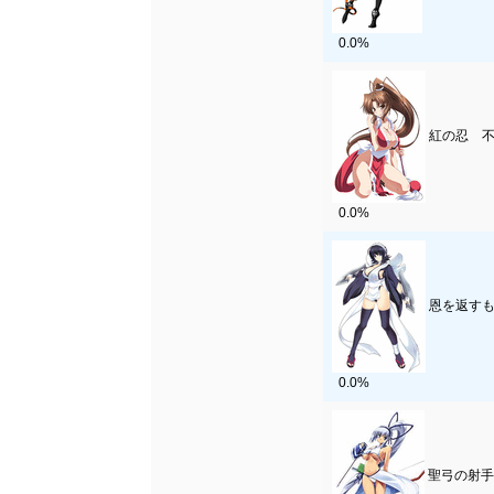
0.0%
紅の忍 不
0.0%
恩を返すも
0.0%
聖弓の射手