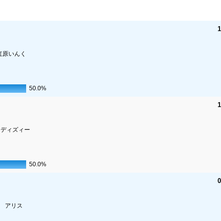
1
虹原いんく
50.0%
1
ディズィー
50.0%
0
 アリス