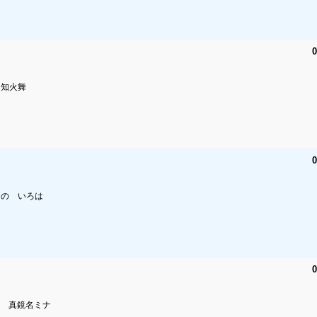
0
知火舞
0
の いろは
0
 真鏡名ミナ