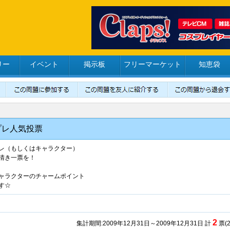
リー
イベント
掲示板
フリーマーケット
知恵袋
プレ人気投票
レ（もしくはキャラクター）
清き一票を！
ャラクターのチャームポイント
す☆
2
集計期間:2009年12月31日～2009年12月31日 計
票(