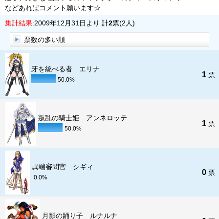
などあればコメント願います☆
集計結果:
2009年12月31日より 計
2
票(2人)
票数の多い順
牙を統べる者 エリナ
1
票
50.0%
叛乱の騎士姫 アンネロッテ
1
票
50.0%
異端審問官 シギィ
0
票
0.0%
月影の踊り子 ルナルナ