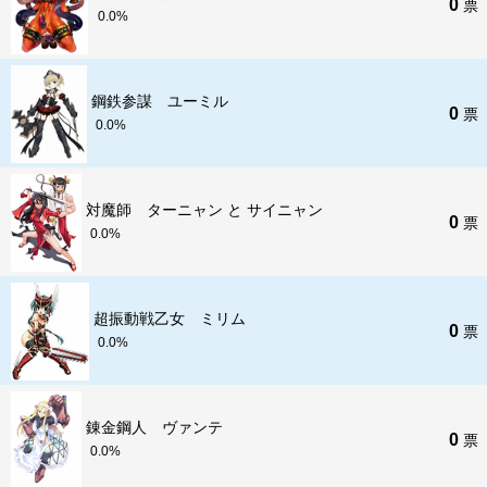
0
票
0.0%
鋼鉄参謀 ユーミル
0
票
0.0%
対魔師 ターニャン と サイニャン
0
票
0.0%
超振動戦乙女 ミリム
0
票
0.0%
錬金鋼人 ヴァンテ
0
票
0.0%