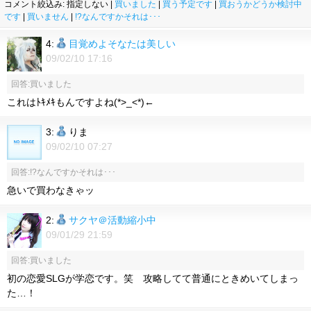
コメント絞込み: 指定しない |
買いました
|
買う予定です
|
買おうかどうか検討中
です
|
買いません
|
!?なんですかそれは･･･
4:
目覚めよそなたは美しい
09/02/10 17:16
回答:買いました
これはﾄｷﾒｷもんですよね(*>_<*)←
3:
りま
09/02/10 07:27
回答:!?なんですかそれは･･･
急いで買わなきゃッ
2:
サクヤ＠活動縮小中
09/01/29 21:59
回答:買いました
初の恋愛SLGが学恋です。笑 攻略してて普通にときめいてしまっ
た…！