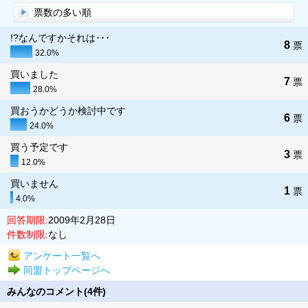
票数の多い順
!?なんですかそれは･･･
8
票
32.0%
買いました
7
票
28.0%
買おうかどうか検討中です
6
票
24.0%
買う予定です
3
票
12.0%
買いません
1
票
4.0%
回答期限:
2009年2月28日
件数制限:
なし
アンケート一覧へ
同盟トップページへ
みんなのコメント(4件)