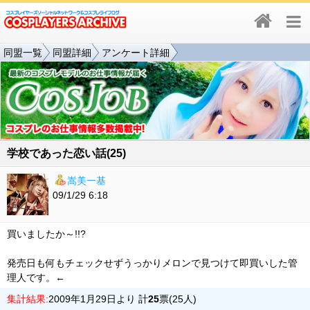
同盟一覧
同盟詳細
アンケート詳細
学校であった恋い話(25)
嵩美一基
09/1/29 6:18
買いましたか～!!?
発売日も何もチェックせずうっかりメロンで見つけて即買いした管
理人です。←
集計結果:
2009年1月29日より 計
25
票(25人)