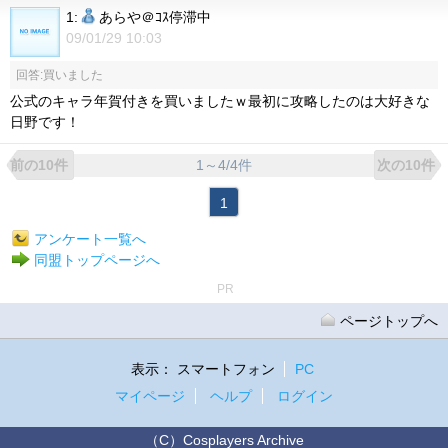
1:
あらや＠ｺｽ停滞中
09/01/29 10:03
回答:買いました
公式のキャラ年賀付きを買いましたｗ最初に攻略したのは大好きな
日野です！
1～4/4件
前の10件
次の10件
1
アンケート一覧へ
同盟トップページへ
PR
ページトップへ
表示：
スマートフォン
PC
マイページ
ヘルプ
ログイン
（C）Cosplayers Archive