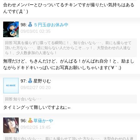
合わせメンバーとひっついてるチキンですが撮りたい気持ちはある
んです(´Д｀)
98:
５円玉@お休み中
09/03/01 02:35
回答:写真を撮らずに喋ってる瞬間に！、知り合いなら･･･、前にも撮らせて
頂いた方なら･･･、逆に知らない人だからこそ…ッ！、大型合わせの人達な
ら！、少人数参加の人達なら！
無理だけど、ちきんだけど、がんばる！がんばれ自分！と、励まし
ながらドキドキいっぱいにお写真お願いしちゃいます(´∀｀;)
97:
星野りむ
09/02/27 00:20
回答:知り合いなら･･･
タイミングって難しいですよね;;←
96:
草薙かｰや
09/02/26 19:45
回答:知り合いなら･･･、前にも撮らせて頂いた方なら･･･、大型合わせの人達