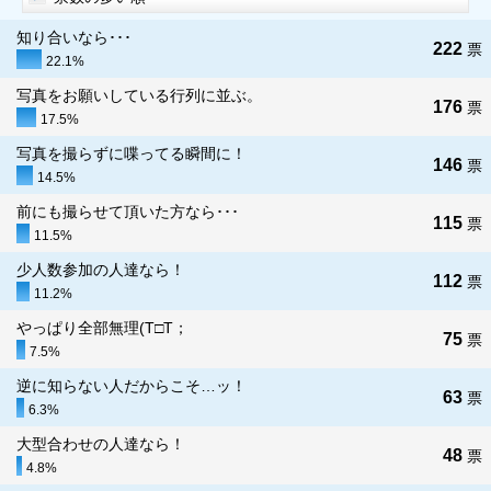
知り合いなら･･･
222
票
22.1%
写真をお願いしている行列に並ぶ。
176
票
17.5%
写真を撮らずに喋ってる瞬間に！
146
票
14.5%
前にも撮らせて頂いた方なら･･･
115
票
11.5%
少人数参加の人達なら！
112
票
11.2%
やっぱり全部無理(T□T；
75
票
7.5%
逆に知らない人だからこそ…ッ！
63
票
6.3%
大型合わせの人達なら！
48
票
4.8%