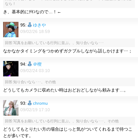
なら！
き、基本的にﾁｷﾝなので…！←
95:
ゆきや
09/02/26 18:59
回答:写真をお願いしている行列に並ぶ。、知り合いなら･･･
なかなかタイミングをつかめずガクブルしながら話しかけます‥；
94:
＠楔
09/02/24 03:10
回答:知り合いなら･･･、その他
どうしてもカメラに収めたい時はおどおどしながら頼みます…。
93:
chromu
09/02/19 17:10
回答:写真をお願いしている行列に並ぶ。、知り合いなら･･･、その他
どうしてもとりたい方の場合はじっと気がついてくれるまで待つこ
とが多いです。