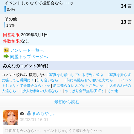
イベントじゃなくて撮影会なら･･･ッ
34
票
3.4%
その他
13
票
1.3%
回答期限:
2009年3月1日
件数制限:
なし
アンケート一覧へ
同盟トップページへ
みんなのコメント(99件)
コメント絞込み: 指定しない |
写真をお願いしている行列に並ぶ。
|
写真を撮らず
に喋ってる瞬間に！
|
知り合いなら･･･
|
前にも撮らせて頂いた方なら･･･
|
イベン
トじゃなくて撮影会なら･･･ッ
|
逆に知らない人だからこそ…ッ！
|
大型合わせの
人達なら！
|
少人数参加の人達なら！
|
やっぱり全部無理(T□T；
|
その他
最初から読む
99:
まめもやし。
09/03/01 16:01
回答:知り合いなら･･･、イベントじゃなくて撮影会なら･･･ッ