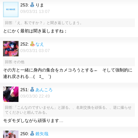
253:
りま
09/03/31 13:07
回答:「え、私ですか？」と聞き返してしまう。
とにかく最初は聞き返しますね；
252:
なえ
09/03/31 03:07
回答:その他
その方と一緒に身内の集合をカメコろうとする← そして強制的に
連れ戻される…( ｴ_ゝ`)
251:
あんころ
09/03/30 22:49
回答:「こんなのですいません」と謝る。、名刺交換を頑張る。、逆に撮らせ
てくださいと頼んでみる。
モダモダしながら頑張ります…
250:
錐矢哉