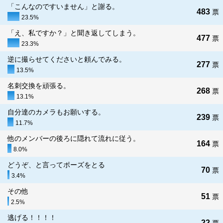
「こんなのですいません」と謝る。
483
票
23.5%
「え、私ですか？」と聞き返してしまう。
477
票
23.3%
逆に撮らせてくださいと頼んでみる。
277
票
13.5%
名刺交換を頑張る。
268
票
13.1%
自分達のカメラもお願いする。
239
票
11.7%
他のメンバーの後ろに隠れて流れに従う。
164
票
8.0%
どうぞ、と言ってポーズをとる
70
票
3.4%
その他
51
票
2.5%
逃げる！！！！
22