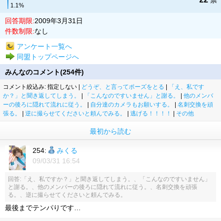
票
1.1%
回答期限:
2009年3月31日
件数制限:
なし
アンケート一覧へ
同盟トップページへ
みんなのコメント(254件)
コメント絞込み: 指定しない |
どうぞ、と言ってポーズをとる
|
「え、私です
か？」と聞き返してしまう。
|
「こんなのですいません」と謝る。
|
他のメンバ
ーの後ろに隠れて流れに従う。
|
自分達のカメラもお願いする。
|
名刺交換を頑
張る。
|
逆に撮らせてくださいと頼んでみる。
|
逃げる！！！！
|
その他
最初から読む
254:
みくる
09/03/31 16:54
回答:「え、私ですか？」と聞き返してしまう。、「こんなのですいません」
と謝る。、他のメンバーの後ろに隠れて流れに従う。、名刺交換を頑張
る。、逆に撮らせてくださいと頼んでみる。
最後までテンパりです…