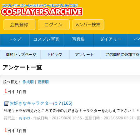
トップ
コスプレ写真
写真集
ダイアリー
イ
アンケート一覧
並べ替え：
作成順
｜
更新順
1
件中 1件目
お好きなキャラクターは？(165)
登場キャラが増えたところで皆様のお好きなキャラクターをおしえて下さい！ 
質問主：
おその
- 作成日時：2012/08/20 18:55 - 更新日時：2013/05/20 03:21 
1
件中 1件目