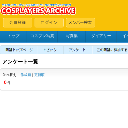
トップ
コスプレ写真
写真集
ダイアリー
イ
アンケート一覧
並べ替え：
作成順
｜
更新順
0
件