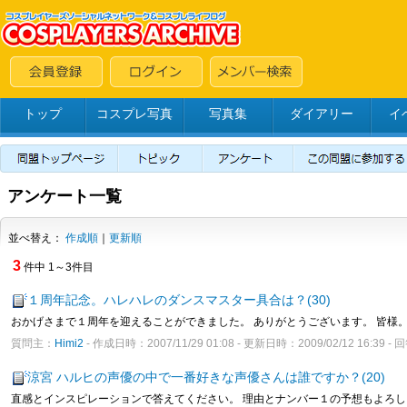
トップ
コスプレ写真
写真集
ダイアリー
イ
アンケート一覧
並べ替え：
作成順
｜
更新順
3
件中 1～3件目
１周年記念。ハレハレのダンスマスター具合は？(30)
おかげさまで１周年を迎えることができました。 ありがとうございます。 皆様。
質問主：
Himi2
- 作成日時：2007/11/29 01:08 - 更新日時：2009/02/12 16:39 -
涼宮 ハルヒの声優の中で一番好きな声優さんは誰ですか？(20)
直感とインスピレーションで答えてください。 理由とナンバー１の予想もよろしくお