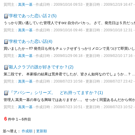
質問主：
嵩美一基
- 作成日時：2009/10/16 09:53 - 更新日時：2009/12/19 16:4
学校であった恋い話２(5)
うっかり買い逃していた管理人ですorz 自分のバカっ。 さて、発売日は５月だっ
質問主：
嵩美一基
- 作成日時：2009/10/16 09:46 - 更新日時：2009/10/18 12:3
学校であった恋い話(4)
買いましたか～!!? 発売日も何もチェックせずうっかりメロンで見つけて即買い
質問主：
嵩美一基
- 作成日時：2009/01/29 06:18 - 更新日時：2009/02/10 17:1
殺人クラブの誰が好きですか？(2)
第二段です。 本家様の結果は荒井君でしたが、皆さん如何なのでしょうか…？ 
質問主：
嵩美一基
- 作成日時：2008/07/23 10:58 - 更新日時：2008/07/27 23:4
『アパシー』シリーズ。 どれ持ってますか？(1)
管理人:嵩美一基の単なる興味ではありますが…。 せっかく同盟あるんだから何かし
質問主：
嵩美一基
- 作成日時：2008/07/23 10:51 - 更新日時：2008/07/23 10:5
6
件中 1～6件目
並べ替え：
作成順
｜
更新順