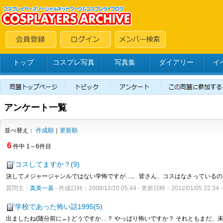
トップ
コスプレ写真
写真集
ダイアリー
イ
アンケート一覧
並べ替え：
作成順
｜
更新順
6
件中 1～6件目
コスしてますか？(9)
決してメジャージャンルではない学怖ですが…。 皆さん、コスはなさっているので
質問主：
嵩美一基
- 作成日時：2008/12/20 05:44 - 更新日時：2012/01/05 22:3
学校であった怖い話1995(5)
出ましたね(随分前に←) どうですか…？ やっぱり怖いですか？ それともまだ、未