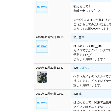
初めまして！
鳥輔と申します´｀∩
まだQBコスはした事ありま
これからしてみたいなぁと
よろしくお願いいたします
2010年11月27日 10:15
11:
蕾華
はじめましてm(__)m
カメコですがクイーンズブ
予定です(>_<)
よろしくお願いします☆
2010年12月20日 12:47
12:
シズル♂
ヘタレカメ子のシズル♂で
持してます。イベでレイヤ
宜しくお願いします。
2011年02月04日 22:02
13:
凛
はじめまして、関東で活動
クイブレはアニメで知り、