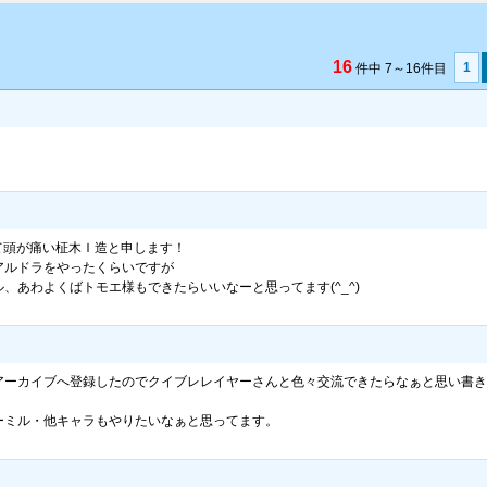
16
1
件中 7～16件目
て頭が痛い柾木Ｉ造と申します！
アルドラをやったくらいですが
、あわよくばトモエ様もできたらいいなーと思ってます(^_^)
アーカイブへ登録したのでクイブレレイヤーさんと色々交流できたらなぁと思い書き
ーミル・他キャラもやりたいなぁと思ってます。