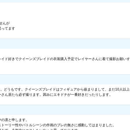
せんが
思ってます
レイド好きでクイーンズブレイドの衣装購入予定でレイヤーさんに着て撮影お願いす
す。どうもです。クイーンズブレイドはフィギュアから嵌まりまして、まだ10人以上
ーさん居たら必ず撮ります。因みにエキドナが一番好きだったりします。
中の凛と申します。
ストーリー性やバトルシーンの作画のブレの無さに感動してはまりました。