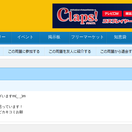
リー
イベント
掲示板
フリーマーケット
知恵袋
ますm(_ _)m
思っています！
どカキコミお願