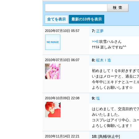
全てを表示
最新の10件を表示
2010年07月10日 05:57
7:
正夢
>>6
:吹雪ハルさん
ﾅﾅｴﾙ 楽しみですね^^
2010年07月10日 06:07
8:
柾木Ｉ造
初めまして！ＱＢ好きすぎ
いまはメローナと、過去に
今年中にエキドナとユーミル
よろしくお願いします☆
2010年10月09日 22:08
9:
塩
はじめまして、交流目的で
みいたしました。
コスプレはアイリ中心、ユ
よろしく御願いします！
2010年11月14日 22:21
10:
[鳥輔/休止中]