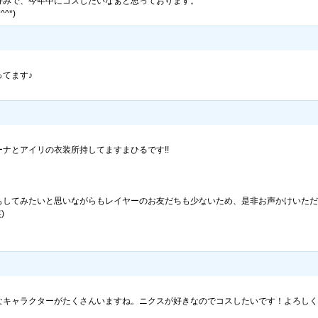
好みで、今年中にコスしたいなぁと思っております。
^*)
てます♪
ナとアイリの衣装所持してますまひるです!!
もしてみたいと思いながらもレイヤーのお友だちも少ないため、是非お声かけいただ
)
なキャラクターがたくさんいますね。ニクスが好きなのでコスしたいです！よろしく