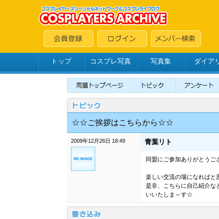
トップ
コスプレ写真
写真集
ダイア
☆☆ご挨拶はこちらから☆☆
2009年12月26日 18:49
青葉リト
同盟にご参加ありがとうござい
楽しい交流の場になればと
是非、こちらに自己紹介な
いいたしま～す☆